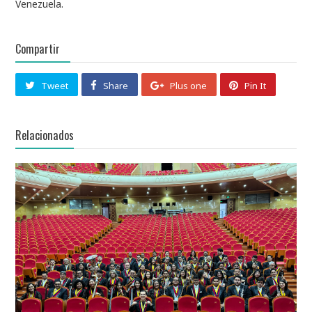
Venezuela.
Compartir
Tweet
Share
Plus one
Pin It
Relacionados