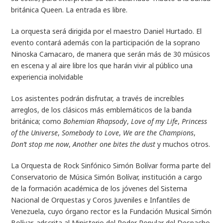
británica Queen. La entrada es libre.
La orquesta será dirigida por el maestro Daniel Hurtado. El
evento contará además con la participación de la soprano
Ninoska Camacaro, de manera que serán más de 30 músicos
en escena y al aire libre los que harán vivir al público una
experiencia inolvidable
Los asistentes podrán disfrutar, a través de increíbles
arreglos, de los clásicos más emblemáticos de la banda
británica; como
Bohemian Rhapsody
,
Love of my Life
,
Princess
of the Universe
,
Somebody to Love
,
We are the Champions
,
Don’t stop me now
,
Another one bites the dust
y muchos otros.
La Orquesta de Rock Sinfónico Simón Bolívar forma parte del
Conservatorio de Música Simón Bolívar, institución a cargo
de la formación académica de los jóvenes del Sistema
Nacional de Orquestas y Coros Juveniles e Infantiles de
Venezuela, cuyo órgano rector es la Fundación Musical Simón
Bolívar, adscrita al Ministerio del Poder Popular del Despacho