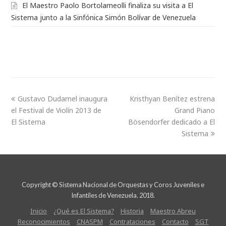
El Maestro Paolo Bortolameolli finaliza su visita a El
Sistema junto a la Sinfónica Simón Bolívar de Venezuela
Gustavo Dudamel inaugura
Kristhyan Benítez estrena
el Festival de Violín 2013 de
Grand Piano
El Sistema
Bösendorfer dedicado a El
Sistema
Copyright © Sistema Nacional de Orquestas y Coros Juveniles e
Infantiles de Venezuela. 2018.
Inicio
¿Qué es El Sistema?
Historia
Maestro Abreu
Reconocimientos
CNASPM
Contrataciones
Contacto
SGT