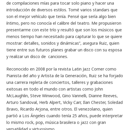
de compilaciones mías para tocar solo piano y hacer una
introducción de diversos estilos. Tomé varios standars que
son el mejor vehículo que tenía. Pensé que sería algo bien
íntimo, pero no conocía el calibre del teatro. Me propusieron
presentarme con este trío y resultó que son los músicos que
menos tiempo han necesitado para capturar lo que se quiere
mostrar: detalles, sonidos y dinámicas”, asegura Ruiz, quien
tiene entre sus futuros planes grabar un disco con su esposa
y realizar un disco de canciones.
Reconocido en 2008 por la revista Latin Jazz Corner como
Pianista del año y Artista de la Generación, Ruiz se ha forjado
una carrera repleta de conciertos, talleres y grabaciones
exitosas en todo el mundo con artistas como John
McLaughlin, Steve Winwood, Gino Vannelli, Dianne Reeves,
Arturo Sandoval, Herb Alpert, Vicky Carr, Ilan Chester, Soledad
Bravo, Ricardo Arjona, entre otros. El venezolano, quien
partió a Los Ángeles cuando tenía 25 años, puede interpretar
lo mismo rock, pop, música brasilera o jazz con gran
versatilidad y virtuosismo.