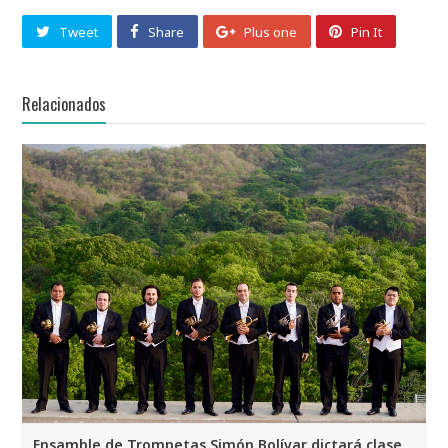
Tweet
Share
Plus one
Pin It
Relacionados
Ensamble de Trompetas Simón Bolívar dictará clase