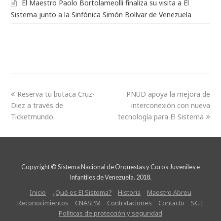
El Maestro Paolo Bortolameolli finaliza su visita a El
Sistema junto a la Sinfónica Simón Bolívar de Venezuela
Reserva tu butaca Cruz-
PNUD apoya la mejora de
Diez a través de
interconexión con nueva
Ticketmundo
tecnología para El Sistema
Copyright © Sistema Nacional de Orquestas y Coros Juveniles e
Infantiles de Venezuela. 2018.
Inicio
¿Qué es El Sistema?
Historia
Maestro Abreu
Reconocimientos
CNASPM
Contrataciones
Contacto
SGT
Políticas de protección y seguridad