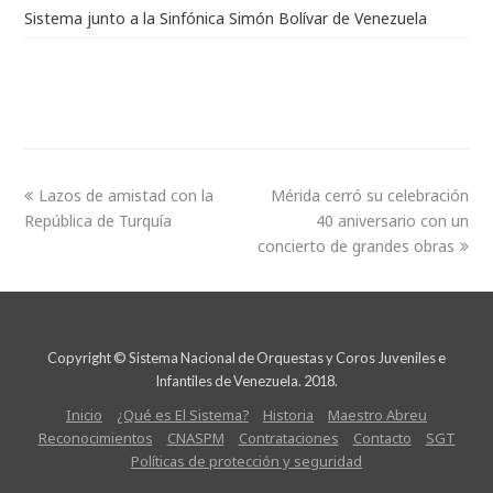
Sistema junto a la Sinfónica Simón Bolívar de Venezuela
Lazos de amistad con la
Mérida cerró su celebración
República de Turquía
40 aniversario con un
concierto de grandes obras
Copyright © Sistema Nacional de Orquestas y Coros Juveniles e
Infantiles de Venezuela. 2018.
Inicio
¿Qué es El Sistema?
Historia
Maestro Abreu
Reconocimientos
CNASPM
Contrataciones
Contacto
SGT
Políticas de protección y seguridad