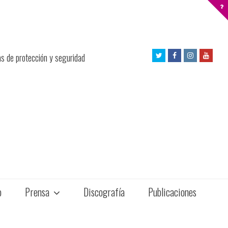
Twitter
Facebook
Instagram
Yout
as de protección y seguridad
Profile
Profile
Profile
Profil
o
Prensa
Discografía
Publicaciones