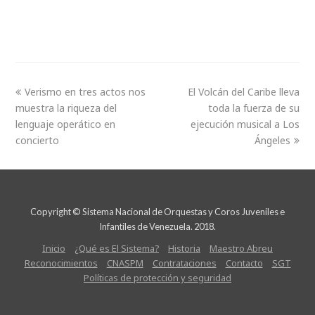
Verismo en tres actos nos
El Volcán del Caribe lleva
muestra la riqueza del
toda la fuerza de su
lenguaje operático en
ejecución musical a Los
concierto
Ángeles
Copyright © Sistema Nacional de Orquestas y Coros Juveniles e
Infantiles de Venezuela. 2018.
Inicio
¿Qué es El Sistema?
Historia
Maestro Abreu
Reconocimientos
CNASPM
Contrataciones
Contacto
SGT
Políticas de protección y seguridad