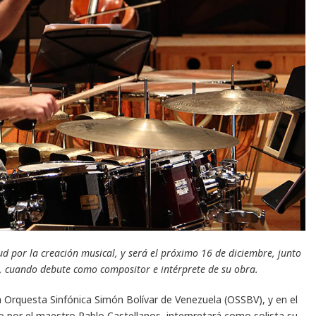
por la creación musical, y será el próximo 16 de diciembre, junto
a, cuando debute como compositor e intérprete de su obra.
 Orquesta Sinfónica Simón Bolívar de Venezuela (OSSBV), y en el
do por el maestro Pablo Castellanos, interpretará como solista su