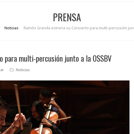
PRENSA
Noticias
Ramón Granda estrena su Concierto para multi-percusión jun
 para multi-percusión junto a la OSSBV
var
Noticias