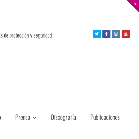
Twitter
Facebook
Instagram
Yout
as de protección y seguridad
Profile
Profile
Profile
Profil
o
Prensa
Discografía
Publicaciones