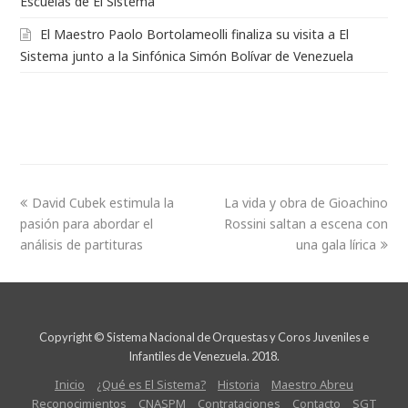
Escuelas de El Sistema
El Maestro Paolo Bortolameolli finaliza su visita a El
Sistema junto a la Sinfónica Simón Bolívar de Venezuela
David Cubek estimula la
La vida y obra de Gioachino
pasión para abordar el
Rossini saltan a escena con
análisis de partituras
una gala lírica
Copyright © Sistema Nacional de Orquestas y Coros Juveniles e
Infantiles de Venezuela. 2018.
Inicio
¿Qué es El Sistema?
Historia
Maestro Abreu
Reconocimientos
CNASPM
Contrataciones
Contacto
SGT