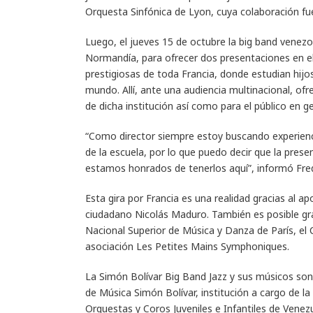
Orquesta Sinfónica de Lyon, cuya colaboración fue
Luego, el jueves 15 de octubre la big band venezol
Normandía, para ofrecer dos presentaciones en el
prestigiosas de toda Francia, donde estudian hijos
mundo. Allí, ante una audiencia multinacional, of
de dicha institución así como para el público en ge
“Como director siempre estoy buscando experienci
de la escuela, por lo que puedo decir que la pres
estamos honrados de tenerlos aquí”, informó Frede
Esta gira por Francia es una realidad gracias al a
ciudadano Nicolás Maduro. También es posible gra
Nacional Superior de Música y Danza de París, el 
asociación Les Petites Mains Symphoniques.
La Simón Bolívar Big Band Jazz y sus músicos so
de Música Simón Bolívar, institución a cargo de l
Orquestas y Coros Juveniles e Infantiles de Venez