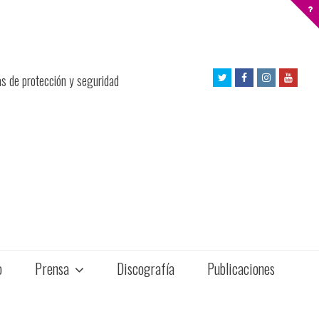
Twitter
Facebook
Instagram
Yout
as de protección y seguridad
Profile
Profile
Profile
Profil
o
Prensa
Discografía
Publicaciones