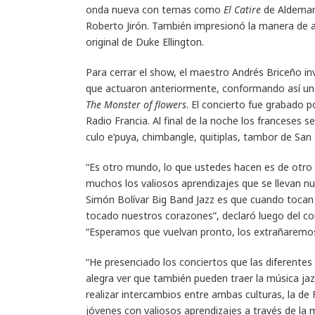
onda nueva con temas como
El Catire
de Aldema
Roberto Jirón. También impresionó la manera de ad
original de Duke Ellington.
Para cerrar el show, el maestro Andrés Briceño in
que actuaron anteriormente, conformando así un
The Monster of flowers
. El concierto fue grabado 
Radio Francia. Al final de la noche los franceses 
culo e’puya, chimbangle, quitiplas, tambor de San
“Es otro mundo, lo que ustedes hacen es de otr
muchos los valiosos aprendizajes que se llevan nu
Simón Bolívar Big Band Jazz es que cuando tocan 
tocado nuestros corazones”, declaró luego del co
“Esperamos que vuelvan pronto, los extrañaremos
“He presenciado los conciertos que las diferente
alegra ver que también pueden traer la música ja
realizar intercambios entre ambas culturas, la de 
jóvenes con valiosos aprendizajes a través de la 