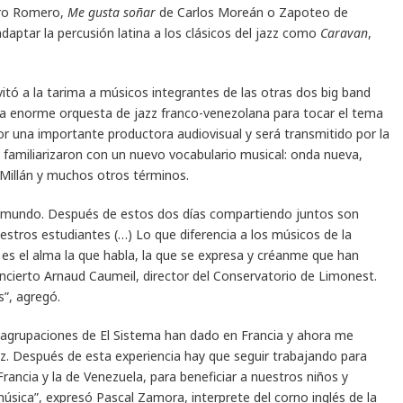
ro Romero,
Me gusta soñar
de Carlos Moreán o Zapoteo de
aptar la percusión latina a los clásicos del jazz como
Caravan
,
vitó a la tarima a músicos integrantes de las otras dos big band
a enorme orquesta de jazz franco-venezolana para tocar el tema
por una importante productora audiovisual y será transmitido por la
se familiarizaron con un nuevo vocabulario musical: onda nueva,
 Millán y muchos otros términos.
o mundo. Después de estos dos días compartiendo juntos son
estros estudiantes (…) Lo que diferencia a los músicos de la
es el alma la que habla, la que se expresa y créanme que han
ncierto Arnaud Caumeil, director del Conservatorio de Limonest.
”, agregó.
s agrupaciones de El Sistema han dado en Francia y ahora me
zz. Después de esta experiencia hay que seguir trabajando para
Francia y la de Venezuela, para beneficiar a nuestros niños y
música”, expresó Pascal Zamora, interprete del corno inglés de la