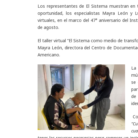
Los representantes de El Sistema muestran en t
oportunidad, los especialistas Mayra León y L
virtuales, en el marco del 47° aniversario del Ins
de agosto.
El taller virtual “El Sistema como medio de trans
Mayra León, directora del Centro de Documentaci
Americano.
La 
mús
se 
par
de
ide
Con
“Cu
cua
tener los recursos necesarios para comprar un ins