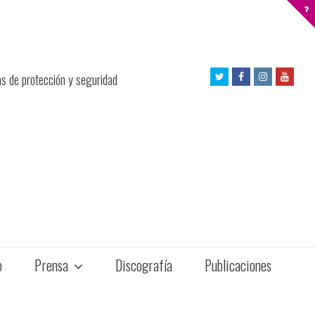
Twitter
Facebook
Instagram
Yout
as de protección y seguridad
Profile
Profile
Profile
Profil
o
Prensa
Discografía
Publicaciones