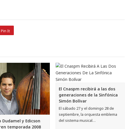
Pin It
El Cnaspm recibirá a las dos
generaciones de la Sinfónica
Simón Bolívar
El sábado 27 y el domingo 28 de
septiembre, la orquesta emblema
del sistema musical…
 Dudamel y Edicson
ren temporada 2008
ula Magna de la
dad Central de Venezuela
enario, la Sinfónica de…