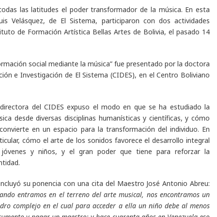
odas las latitudes el poder transformador de la música. En esta
uis Velásquez, de El Sistema, participaron con dos actividades
tituto de Formación Artística Bellas Artes de Bolivia, el pasado 14
formación social mediante la música” fue presentado por la doctora
ón e Investigación de El Sistema (CIDES), en el Centro Boliviano
directora del CIDES expuso el modo en que se ha estudiado la
ica desde diversas disciplinas humanísticas y científicas, y cómo
convierte en un espacio para la transformación del individuo. En
ticular, cómo el arte de los sonidos favorece el desarrollo integral
 jóvenes y niños, y el gran poder que tiene para reforzar la
ntidad.
cluyó su ponencia con una cita del Maestro José Antonio Abreu:
ando entramos en el terreno del arte musical, nos encontramos un
dro complejo en el cual para acceder a ella un niño debe al menos
trumento y pagar un maestro; y hace cuarenta años en Venezuela eso