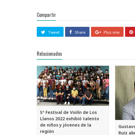
Tweet
Share
Plus one
Relacionados
5º Festival de Violín de Los
Llanos 2022 exhibió talento
de niños y jóvenes de la
Gustavo
región
Ruiz ab
JORVEIS ORTEGANO VALECILLO EL
Con el A
SISTEMA PORTUGUESA El Festival
Universi
de Violín de Los Llanos se ha…
como esc