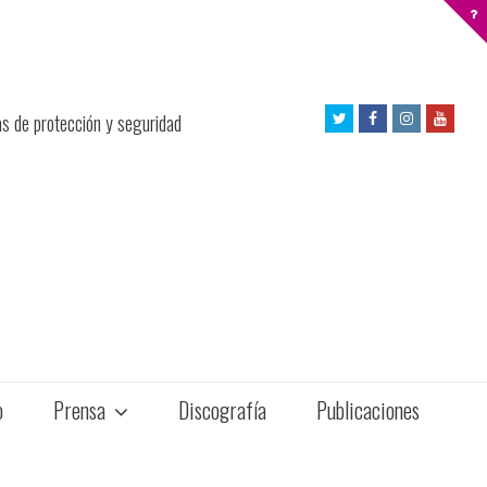
Twitter
Facebook
Instagram
Yout
as de protección y seguridad
Profile
Profile
Profile
Profil
o
Prensa
Discografía
Publicaciones