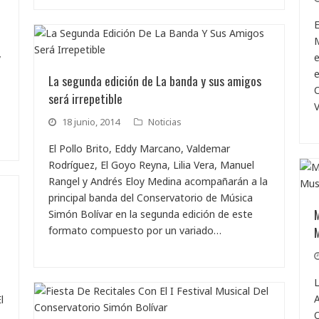
E
M
e
y
La segunda edición de La banda y sus amigos
O
será irrepetible
V
18 junio, 2014
Noticias
El Pollo Brito, Eddy Marcano, Valdemar
Rodríguez, El Goyo Reyna, Lilia Vera, Manuel
Rangel y Andrés Eloy Medina acompañarán a la
principal banda del Conservatorio de Música
M
Simón Bolívar en la segunda edición de este
M
formato compuesto por un variado…
L
A
l
O