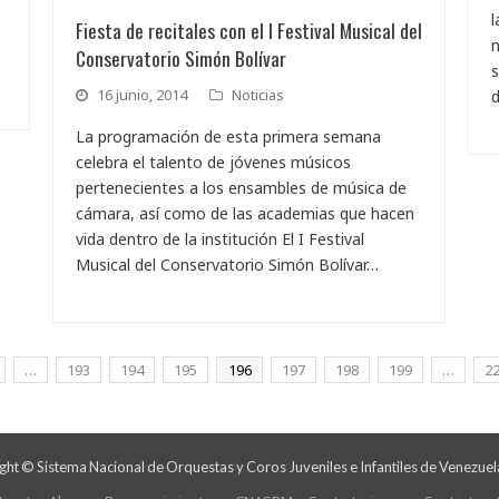
l
Fiesta de recitales con el I Festival Musical del
Conservatorio Simón Bolívar
s
16 junio, 2014
Noticias
La programación de esta primera semana
celebra el talento de jóvenes músicos
pertenecientes a los ensambles de música de
cámara, así como de las academias que hacen
vida dentro de la institución El I Festival
Musical del Conservatorio Simón Bolívar…
…
193
194
195
196
197
198
199
…
2
ht © Sistema Nacional de Orquestas y Coros Juveniles e Infantiles de Venezuel