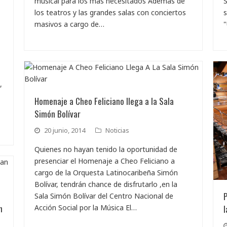
musical para los más necesitados Además de
S
los teatros y las grandes salas con conciertos
s
masivos a cargo de…
"
,
Homenaje a Cheo Feliciano llega a la Sala
Simón Bolívar
20 junio, 2014
Noticias
Quienes no hayan tenido la oportunidad de
presenciar el Homenaje a Cheo Feliciano a
cargo de la Orquesta Latinocaribeña Simón
Bolívar, tendrán chance de disfrutarlo ,en la
P
Sala Simón Bolívar del Centro Nacional de
n
l
Acción Social por la Música El…