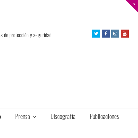
Twitter
Facebook
Instagram
Yout
as de protección y seguridad
Profile
Profile
Profile
Profil
o
Prensa
Discografía
Publicaciones