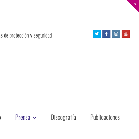
Twitter
Facebook
Instagram
Yout
as de protección y seguridad
Profile
Profile
Profile
Profil
o
Prensa
Discografía
Publicaciones