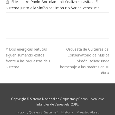
El Maestro Paolo Bortolameolli finaliza su visita a El
Sistema junto a la Sinfónica Simón Bolívar de Venezuela
Dos enérgicas batutas
Orquesta de Guitarras del
siguen sumando éxitos
Conservatorio de Música
frente a las orquestas de El
Simón Bolívar rinde
Sistema
homenaje a las madres en su
día
Copyright © Sistema Nacional de Orquestas y Coros Juveniles e
Infantiles de Venezuela. 2018.
Inicio
¿Qué es El Sistema?
Historia
Maestro Abreu