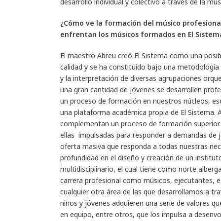
desarrollo individual y colectivo a través de la mús
¿Cómo ve la formación del músico profesional
enfrentan los músicos formados en El Siste
El maestro Abreu creó El Sistema como una posibi
calidad y se ha constituido bajo una metodología 
y la interpretación de diversas agrupaciones orqu
una gran cantidad de jóvenes se desarrollen prof
un proceso de formación en nuestros núcleos, esc
una plataforma académica propia de El Sistema. A
complementan un proceso de formación superior d
ellas impulsadas para responder a demandas de jó
oferta masiva que responda a todas nuestras nece
profundidad en el diseño y creación de un institut
multidisciplinario, el cual tiene como norte alber
carrera profesional como músicos, ejecutantes, ed
cualquier otra área de las que desarrollamos a t
niños y jóvenes adquieren una serie de valores que 
en equipo, entre otros, que los impulsa a desenvo