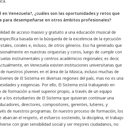
ica.
 en Venezuela?, ¿cuáles son las oportunidades y retos que
ma para desempeñarse en otros ámbitos profesionales?
lidad de acceso masivo y gratuito a una educación musical de
específica basada en la búsqueda de la excelencia de la ejecución
estales, corales e, incluso, de otros géneros. Eso ha generado que
esionalmente en nuestras orquestas y coros, luego de cumplir con
uelas instrumentales y centros académicos regionales; es decir,
ctualmente, en Venezuela existen instituciones universitarias que
e nuestros jóvenes en el área de la Música, incluso muchas de
venes de El Sistema en diversas regiones del país, mas no es una
sidades y exigencias. Por ello, El Sistema está trabajando en
o de formación a nivel superior propio, a través de un equipo
gar a los estudiantes de El Sistema que quisieran continuar una
ucadores, directores, compositores, gerentes, lutieres, y
ravés de nuestros programas. En nuestro proceso de formación, los
abarcan el respeto, el esfuerzo sostenido, la disciplina, el trabajo
lverse con gran sensibilidad social y ser mejores ciudadanos, no