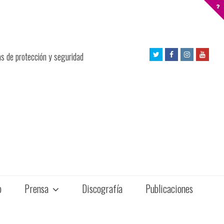
Twitter
Facebook
Instagram
Yout
as de protección y seguridad
Profile
Profile
Profile
Profil
o
Prensa
Discografía
Publicaciones