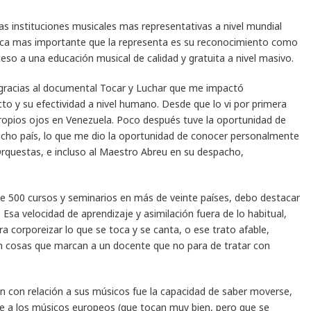
as instituciones musicales mas representativas a nivel mundial
stica mas importante que la representa es su reconocimiento como
eso a una educación musical de calidad y gratuita a nivel masivo.
 gracias al documental Tocar y Luchar que me impactó
y su efectividad a nivel humano. Desde que lo vi por primera
propios ojos en Venezuela. Poco después tuve la oportunidad de
dicho país, lo que me dio la oportunidad de conocer personalmente
rquestas, e incluso al Maestro Abreu en su despacho,
 500 cursos y seminarios en más de veinte países, debo destacar
sa velocidad de aprendizaje y asimilación fuera de lo habitual,
ra corporeizar lo que se toca y se canta, o ese trato afable,
on cosas que marcan a un docente que no para de tratar con
 con relación a sus músicos fue la capacidad de saber moverse,
nte a los músicos europeos (que tocan muy bien, pero que se