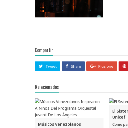
Compartir
Tweet
Share
Plus one
Relacionados
El Sist
Unicef
Músicos venezolanos
Como part