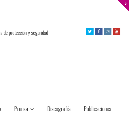
Twitter
Facebook
Instagram
Yout
as de protección y seguridad
Profile
Profile
Profile
Profil
o
Prensa
Discografía
Publicaciones