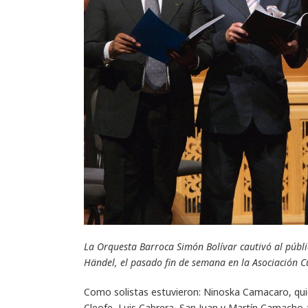
La Orquesta Barroca Simón Bolívar cautivó al públi
Händel, el pasado fin de semana en la Asociación C
Como solistas estuvieron: Ninoska Camacaro, quie
Cleofe, Luis Cabrera, San Juan y Martín Camacho a