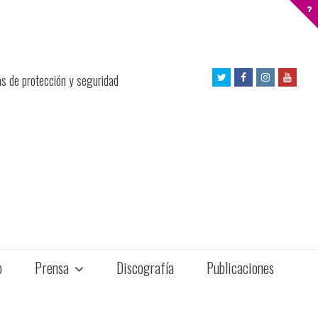
Twitter
Facebook
Instagram
Yout
as de protección y seguridad
Profile
Profile
Profile
Profil
o
Prensa
Discografía
Publicaciones