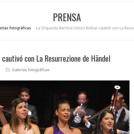
PRENSA
erías fotográficas
La Orquesta Barroca Simón Bolívar cautivó con La Res
 cautivó con La Resurrezione de Händel
Galerías fotográficas