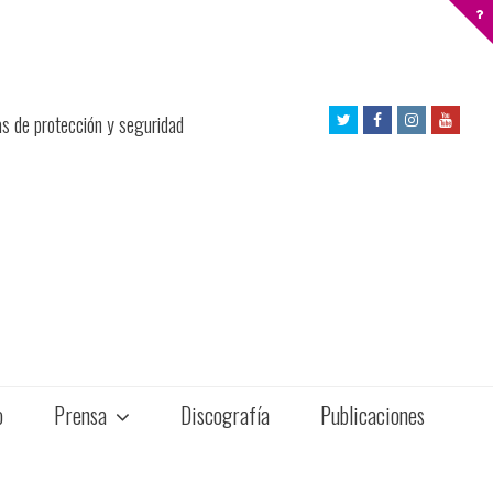
Twitter
Facebook
Instagram
Yout
as de protección y seguridad
Profile
Profile
Profile
Profil
o
Prensa
Discografía
Publicaciones