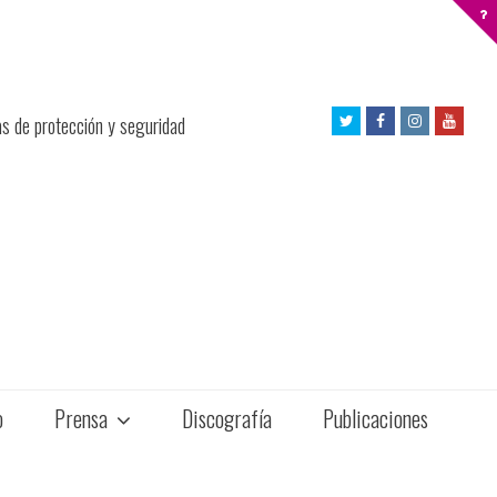
Twitter
Facebook
Instagram
Yout
as de protección y seguridad
Profile
Profile
Profile
Profil
o
Prensa
Discografía
Publicaciones