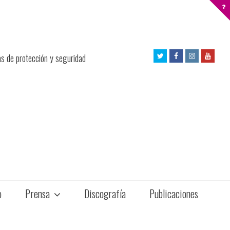
Twitter
Facebook
Instagram
Yout
as de protección y seguridad
Profile
Profile
Profile
Profil
o
Prensa
Discografía
Publicaciones