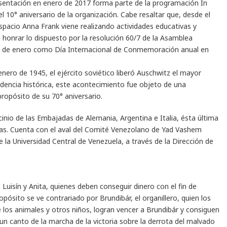
resentación en enero de 2017 forma parte de la programación In
10° aniversario de la organización. Cabe resaltar que, desde el
spacio Anna Frank viene realizando actividades educativas y
ra honrar lo dispuesto por la resolución 60/7 de la Asamblea
27 de enero como Día Internacional de Conmemoración anual en
 enero de 1945, el ejército soviético liberó Auschwitz el mayor
dencia histórica, este acontecimiento fue objeto de una
ropósito de su 70° aniversario.
inio de las Embajadas de Alemania, Argentina e Italia, ésta última
acas. Cuenta con el aval del Comité Venezolano de Yad Vashem
 la Universidad Central de Venezuela, a través de la Dirección de
Luisín y Anita, quienes deben conseguir dinero con el fin de
ósito se ve contrariado por Brundibár, el organillero, quien los
e los animales y otros niños, logran vencer a Brundibár y consiguen
n canto de la marcha de la victoria sobre la derrota del malvado