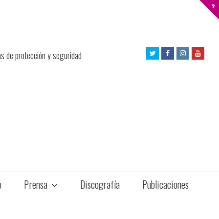
Twitter
Facebook
Instagram
Yout
as de protección y seguridad
Profile
Profile
Profile
Profil
o
Prensa
Discografía
Publicaciones