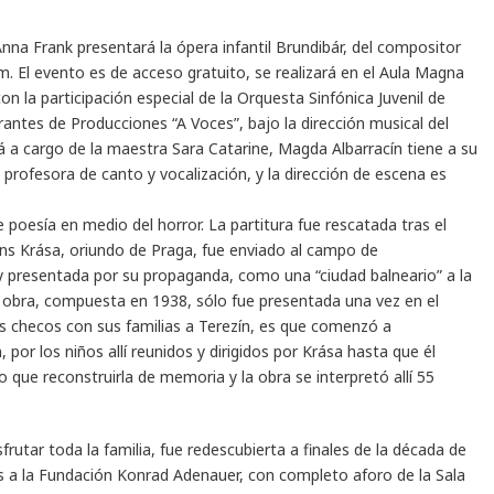
nna Frank presentará la ópera infantil Brundibár, del compositor
. El evento es de acceso gratuito, se realizará en el Aula Magna
on la participación especial de la Orquesta Sinfónica Juvenil de
grantes de Producciones “A Voces”, bajo la dirección musical del
á a cargo de la maestra Sara Catarine, Magda Albarracín tiene a su
 profesora de canto y vocalización, y la dirección de escena es
e poesía en medio del horror. La partitura fue rescatada tras el
ns Krása, oriundo de Praga, fue enviado al campo de
 y presentada por su propaganda, como una “ciudad balneario” a la
La obra, compuesta en 1938, sólo fue presentada una vez en el
os checos con sus familias a Terezín, es que comenzó a
or los niños allí reunidos y dirigidos por Krása hasta que él
que reconstruirla de memoria y la obra se interpretó allí 55
rutar toda la familia, fue redescubierta a finales de la década de
s a la Fundación Konrad Adenauer, con completo aforo de la Sala