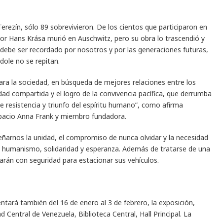
rezín, sólo 89 sobrevivieron. De los cientos que participaron en
tor Hans Krása murió en Auschwitz, pero su obra lo trascendió y
debe ser recordado por nosotros y por las generaciones futuras,
ole no se repitan.
ra la sociedad, en búsqueda de mejores relaciones entre los
ad compartida y el logro de la convivencia pacífica, que derrumba
 de resistencia y triunfo del espíritu humano”, como afirma
pacio Anna Frank y miembro fundadora.
eñarnos la unidad, el compromiso de nunca olvidar y la necesidad
e humanismo, solidaridad y esperanza. Además de tratarse de una
tarán con seguridad para estacionar sus vehículos.
ará también del 16 de enero al 3 de febrero, la exposición,
d Central de Venezuela, Biblioteca Central, Hall Principal. La