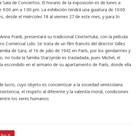
a Sala de Conciertos. El horario de la exposición es de lunes a
e 9:00 am a 1:00 pm. La exhibición tendrá una guiatura de 10:00
nes, desde el miércoles 18 al viernes 27 de este mes, y para In
.
Anna Frank, presentará su tradicional Cinetertulia, con la película
tro Comercial Lido. Se trata de un film francés del director Gilles
amilia de Sara, el 16 de julio de 1942 en París, por los gendarmes y
 no toda la familia Starzynski es trasladada, pues Michel, el
 escondido en el armario de su apartamento de París, donde ella
de lucro, cuyo objeto es concientizar a la sociedad venezolana
xistencia, el respeto al diferente y la valentía moral, condiciones
a entre los seres humanos
Pin It