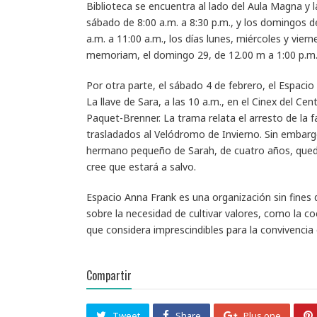
Biblioteca se encuentra al lado del Aula Magna y l
sábado de 8:00 a.m. a 8:30 p.m., y los domingos d
a.m. a 11:00 a.m., los días lunes, miércoles y vier
memoriam, el domingo 29, de 12.00 m a 1:00 p.m
Por otra parte, el sábado 4 de febrero, el Espacio 
La llave de Sara, a las 10 a.m., en el Cinex del Cen
Paquet-Brenner. La trama relata el arresto de la f
trasladados al Velódromo de Invierno. Sin embargo,
hermano pequeño de Sarah, de cuatro años, queda
cree que estará a salvo.
Espacio Anna Frank es una organización sin fines 
sobre la necesidad de cultivar valores, como la coe
que considera imprescindibles para la convivenci
Compartir
Tweet
Share
Plus one