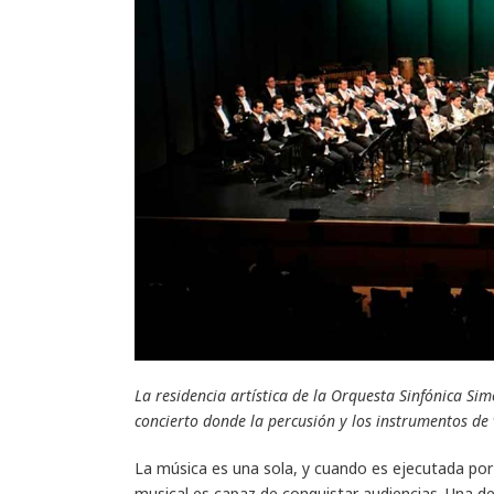
La residencia artística de la Orquesta Sinfónica Si
concierto donde la percusión y los instrumentos de
La música es una sola, y cuando es ejecutada por 
musical es capaz de conquistar audiencias. Una de