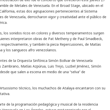
samble de Metales de Venezuela. En el Broad Stage, ubicado en el
California, estas dos agrupaciones pertenecientes al Sistema
es de Venezuela, derrocharon vigor y creatividad ante el público de
rica.
s, los sonidos ricos en colores y diversos temperamentos surgen
 quienes interpretaron obras de Pat Metheny y de Paul Smadbeck,
, respectivamente, y también la pieza Repercusiones, de Matías
eña y los sangueos afro venezolanos.
ntes de la Orquesta Sinfónica Simón Bolívar de Venezuela
 Zambrano, Matías Azpúrua, Luis Trejo, Luzbel Jiménez, Simón
 desde que salen a escena en medio de una “selva” de
e virtuosismo técnico, los muchachos de Atalaya encantaron con su
tativa.
rte de la programación pedagógica y musical de la residencia
de Venezuela en Los Ángeles, estuvo protagonizada por el