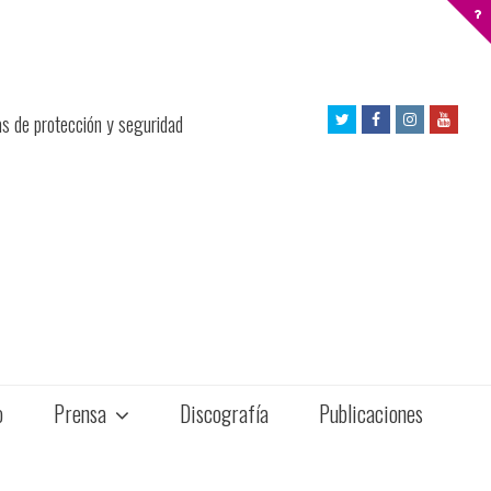
Twitter
Facebook
Instagram
Yout
as de protección y seguridad
Profile
Profile
Profile
Profil
o
Prensa
Discografía
Publicaciones