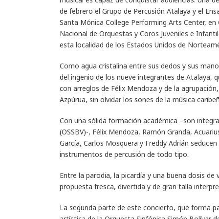
de febrero el Grupo de Percusión Atalaya y el En
Santa Mónica College Performing Arts Center, en 
Nacional de Orquestas y Coros Juveniles e Infantil
esta localidad de los Estados Unidos de Norteamé
Como agua cristalina entre sus dedos y sus mano
del ingenio de los nueve integrantes de Atalaya,
con arreglos de Félix Mendoza y de la agrupación
Azpúrua, sin olvidar los sones de la música carib
Con una sólida formación académica –son integra
(OSSBV)-, Félix Mendoza, Ramón Granda, Acuarius
García, Carlos Mosquera y Freddy Adrián seducen
instrumentos de percusión de todo tipo.
Entre la parodia, la picardía y una buena dosis d
propuesta fresca, divertida y de gran talla interpre
La segunda parte de este concierto, que forma pa
artística de la Orquesta Sinfónica Simón Bolívar 