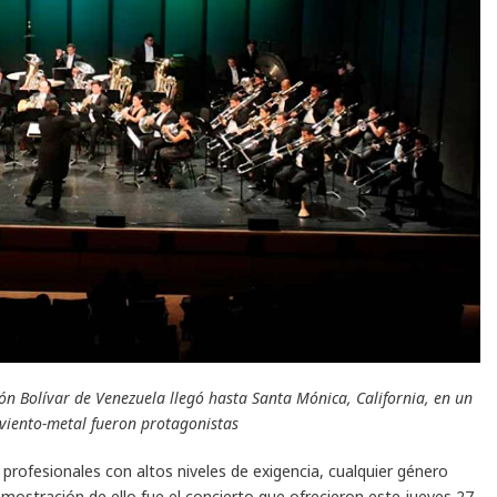
món Bolívar de Venezuela llegó hasta Santa Mónica, California, en un
 viento-metal fueron protagonistas
profesionales con altos niveles de exigencia, cualquier género
mostración de ello fue el concierto que ofrecieron este jueves 27