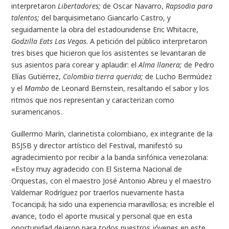
interpretaron
Libertadores;
de Oscar Navarro,
Rapsodia para
talentos;
del barquisimetano Giancarlo Castro, y
seguidamente la obra del estadounidense Eric Whitacre,
Godzilla Eats Las Vegas
. A petición del público interpretaron
tres bises que hicieron que los asistentes se levantaran de
sus asientos para corear y aplaudir: el
Alma llanera;
de Pedro
Elías Gutiérrez,
Colombia tierra querida;
de Lucho Bermúdez
y el
Mambo
de Leonard Bernstein, resaltando el sabor y los
ritmos que nos representan y caracterizan como
suramericanos.
Guillermo Marín, clarinetista colombiano, ex integrante de la
BSJSB y director artístico del Festival, manifestó su
agradecimiento por recibir a la banda sinfónica venezolana:
«Estoy muy agradecido con El Sistema Nacional de
Orquestas, con el maestro José Antonio Abreu y el maestro
Valdemar Rodríguez por traerlos nuevamente hasta
Tocancipá; ha sido una experiencia maravillosa; es increíble el
avance, todo el aporte musical y personal que en esta
oportunidad dejaron para todos nuestros jóvenes en este