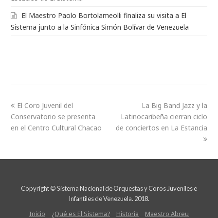
El Maestro Paolo Bortolameolli finaliza su visita a El
Sistema junto a la Sinfónica Simón Bolívar de Venezuela
El Coro Juvenil del
La Big Band Jazz y la
Conservatorio se presenta
Latinocaribeña cierran ciclo
en el Centro Cultural Chacao
de conciertos en La Estancia
Copyright © Sistema Nacional de Orquestas y Coros Juveniles e
Infantiles de Venezuela. 2018.
Inicio
¿Qué es El Sistema?
Historia
Maestro Abreu