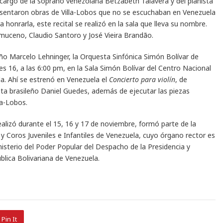
a cargo de la soprano venezolana Betzabeth Talavera y del pianista
presentaron obras de Villa-Lobos que no se escuchaban en Venezuela
honrarla, este recital se realizó en la sala que lleva su nombre.
muceno, Claudio Santoro y José Vieira Brandão.
leño Marcelo Lehninger, la Orquesta Sinfónica Simón Bolívar de
nes 16, a las 6:00 pm, en la Sala Simón Bolívar del Centro Nacional
a. Ahí se estrenó en Venezuela el
Concierto para violín
, de
sta brasileño Daniel Guedes, además de ejecutar las piezas
lla-Lobos.
realizó durante el 15, 16 y 17 de noviembre, formó parte de la
 Coros Juveniles e Infantiles de Venezuela, cuyo órgano rector es
nisterio del Poder Popular del Despacho de la Presidencia y
blica Bolivariana de Venezuela.
Pin It