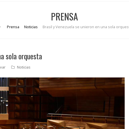
PRENSA
Prensa
Noticias
Brasil y Venezuela se unieron en una sola orques
na sola orquesta
var
Noticias