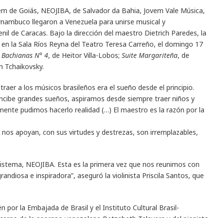
em de Goiás, NEOJIBA, de Salvador da Bahia, Jovem Vale Música,
rnambuco llegaron a Venezuela para unirse musical y
nil de Caracas. Bajo la dirección del maestro Dietrich Paredes, la
 en la Sala Ríos Reyna del Teatro Teresa Carreño, el domingo 17
Bachianas N° 4
, de Heitor Villa-Lobos;
Suite Margariteña
, de
h Tchaikovsky.
traer a los músicos brasileños era el sueño desde el principio.
ncibe grandes sueños, aspiramos desde siempre traer niños y
mente pudimos hacerlo realidad (…) El maestro es la razón por la
 nos apoyan, con sus virtudes y destrezas, son irremplazables,
Sistema, NEOJIBA. Esta es la primera vez que nos reunimos con
andiosa e inspiradora”, aseguró la violinista Priscila Santos, que
n por la Embajada de Brasil y el Instituto Cultural Brasil-