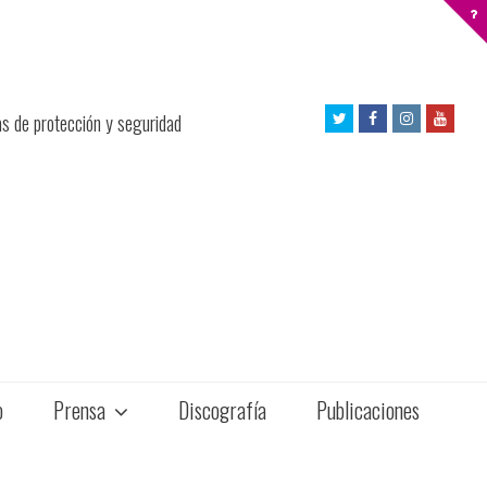
Twitter
Facebook
Instagram
Yout
as de protección y seguridad
Profile
Profile
Profile
Profil
o
Prensa
Discografía
Publicaciones