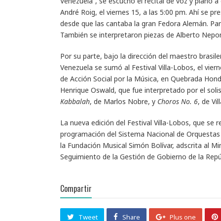
Venezuela”, se escuchó el recital de voz y piano 
André Roig, el viernes 15, a las 5:00 pm. Ahí se 
desde que las cantaba la gran Fedora Alemán. Para 
También se interpretaron piezas de Alberto Nepo
Por su parte, bajo la dirección del maestro brasi
Venezuela se sumó al Festival Villa-Lobos, el vier
de Acción Social por la Música, en Quebrada Hond
Henrique Oswald, que fue interpretado por el soli
Kabbalah
, de Marlos Nobre, y
Choros No. 6
, de Vi
La nueva edición del Festival Villa-Lobos, que se 
programación del Sistema Nacional de Orquestas y
la Fundación Musical Simón Bolívar, adscrita al Mi
Seguimiento de la Gestión de Gobierno de la Repú
Compartir
Tweet
Share
Plus one