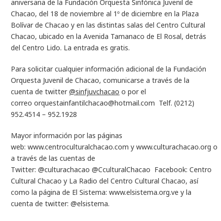
aniversaria de la Fundación Orquesta Sinfónica Juvenil de
Chacao, del 18 de noviembre al 1º de diciembre en la Plaza
Bolívar de Chacao y en las distintas salas del Centro Cultural
Chacao, ubicado en la Avenida Tamanaco de El Rosal, detrás
del Centro Lido. La entrada es gratis.
Para solicitar cualquier información adicional de la Fundación
Orquesta Juvenil de Chacao, comunicarse a través de la
cuenta de twitter
@sinfjuvchacao
o por el
correo
orquestainfantilchacao@hotmail.com
Telf. (0212)
952.4514 – 952.1928
Mayor información por las páginas
web:
www.centroculturalchacao.com
y
www.culturachacao.org
o
a través de las cuentas de
Twitter:
@culturachacao
@CculturalChacao
Facebook:
Centro
Cultural Chacao
y
La Radio del Centro Cultural Chacao
, así
como la página de El Sistema:
www.elsistema.org.ve
y la
cuenta de twitter: @elsistema.