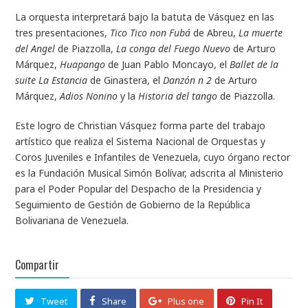
La orquesta interpretará bajo la batuta de Vásquez en las
tres presentaciones,
Tico Tico non Fubá
de Abreu,
La muerte
del Angel
de Piazzolla,
La conga del Fuego Nuevo
de Arturo
Márquez,
Huapango
de Juan Pablo Moncayo, el
Ballet de la
suite La Estancia
de Ginastera, el
Danzón n 2
de Arturo
Márquez,
Adios Nonino
y la
Historia del tango
de Piazzolla.
Este logro de Christian Vásquez forma parte del trabajo
artístico que realiza el Sistema Nacional de Orquestas y
Coros Juveniles e Infantiles de Venezuela, cuyo órgano rector
es la Fundación Musical Simón Bolívar, adscrita al Ministerio
para el Poder Popular del Despacho de la Presidencia y
Seguimiento de Gestión de Gobierno de la República
Bolivariana de Venezuela.
Compartir
Tweet
Share
Plus one
Pin It