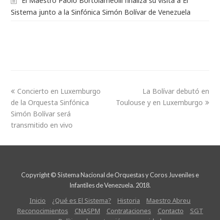
El Maestro Paolo Bortolameolli finaliza su visita a El
Sistema junto a la Sinfónica Simón Bolívar de Venezuela
Concierto en Luxemburgo
La Bolívar debutó en
de la Orquesta Sinfónica
Toulouse y en Luxemburgo
Simón Bolívar será
transmitido en vivo
Copyright © Sistema Nacional de Orquestas y Coros Juveniles e
Infantiles de Venezuela. 2018.
Inicio
¿Qué es El Sistema?
Historia
Maestro Abreu
Reconocimientos
CNASPM
Contrataciones
Contacto
SGT