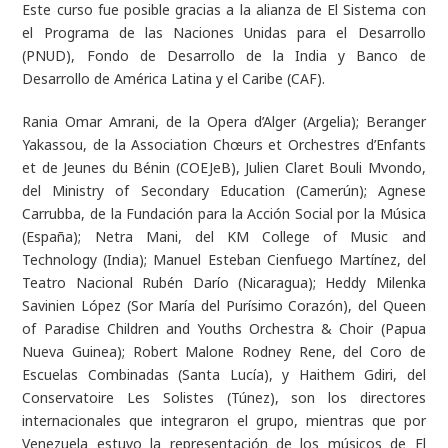
Este curso fue posible gracias a la alianza de El Sistema con
el Programa de las Naciones Unidas para el Desarrollo
(PNUD), Fondo de Desarrollo de la India y Banco de
Desarrollo de América Latina y el Caribe (CAF).
Rania Omar Amrani, de la Opera d’Alger (Argelia); Beranger
Yakassou, de la Association Chœurs et Orchestres d’Enfants
et de Jeunes du Bénin (COEJeB), Julien Claret Bouli Mvondo,
del Ministry of Secondary Education (Camerún); Agnese
Carrubba, de la Fundación para la Acción Social por la Música
(España); Netra Mani, del KM College of Music and
Technology (India); Manuel Esteban Cienfuego Martínez, del
Teatro Nacional Rubén Darío (Nicaragua); Heddy Milenka
Savinien López (Sor María del Purísimo Corazón), del Queen
of Paradise Children and Youths Orchestra & Choir (Papua
Nueva Guinea); Robert Malone Rodney Rene, del Coro de
Escuelas Combinadas (Santa Lucía), y Haithem Gdiri, del
Conservatoire Les Solistes (Túnez), son los directores
internacionales que integraron el grupo, mientras que por
Venezuela estuvo la representación de los músicos de El