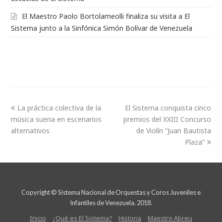
El Maestro Paolo Bortolameolli finaliza su visita a El
Sistema junto a la Sinfónica Simón Bolívar de Venezuela
La práctica colectiva de la
El Sistema conquista cinco
música suena en escenarios
premios del XXIII Concurso
alternativos
de Violín “Juan Bautista
Plaza”
Copyright © Sistema Nacional de Orquestas y Coros Juveniles e
Infantiles de Venezuela. 2018.
Inicio
¿Qué es El Sistema?
Historia
Maestro Abreu