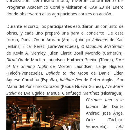
vocalización. Del mismo modo, tuvieron conocimiento del
Programa Académico Coral y visitaron el CAR 23 de Enero
donde observaron a las agrupaciones corales en acción.
Durante el curso, los participantes estudiaron un conjunto de
obras, y cada uno preparó una para el concierto. De esta
forma, Rania Omar Amrani (Argelia) dirigió
Adiemus
de Karl
Jenkins; Elicar Pérez (Lara-Venezuela),
O Magnum Mysterium
de Kevin A. Memley; Julien Claret Bouli Mvondo (Camerún),
Dirait-On
de Morten Lauridsen; Haithem Guediri (Túnez),
Sure
of the Shining Night
de Morten Lauridsen; Laige Higuera
(Falcón-Venezuela),
Ballade to the Moon
de Daniel Elder;
Agnese Carrubba (España),
Jubilate Deo
de Peter Anglea; Sor
María del Purísimo Corazón (Papúa Nueva Guinea),
Ave Maris
Stella
de Eva Ugalde; Manuel Cienfuego Martínez (Nicaragua),
Córtame
una rosa
blanca
de Dante
Andreo; José Ángel
Ortiz (Táchira-
Venezuela),
Tota