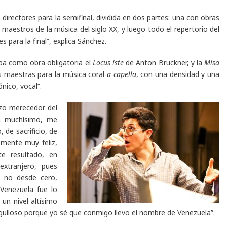
directores para la semifinal, dividida en dos partes: una con obras
maestros de la música del siglo XX, y luego todo el repertorio del
s para la final”, explica Sánchez.
aba como obra obligatoria el
Locus iste
de Anton Bruckner, y la
Misa
s maestras para la música coral
a capella
, con una densidad y una
nico, vocal”.
zo merecedor del
a muchísimo, me
 de sacrificio, de
emente muy feliz,
e resultado, en
xtranjero, pues
s no desde cero,
Venezuela fue lo
un nivel altísimo
rgulloso porque yo sé que conmigo llevo el nombre de Venezuela”.