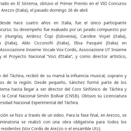
rmado en El Sistema, obtuvo el Primer Premio en el VIII Concurso
n Arezzo (Italia), el pasado domingo 26 de abril.
desde hace cuatro años en Italia, fue el único participante
ncurso. Su desempeño fue evaluado por un jurado compuesto por
r (Hungría), Ambroz Čopi (Eslovenia), Caroline Voyat (Italia),
(Italia), Aldo Cicconofri (Italia), Elisa Pasquini (Italia) en
 Associazione Insieme Vocale Vox Cordis, Associazione UT Insieme
el Proyecto Nacional “Voci d’Italia”, y como director artístico,
 del Táchira, recibió de su mamá la influencia musical, soprano y
oros de la región. Desde pequeño, Sánchez formó parte de los
tema hasta llegar a ser director del Coro Sinfónico de Táchira y
e la Coral Nacional Simón Bolívar (CNSB). Obtuvo su Licenciatura
ersidad Nacional Experimental del Táchira.
ción se hizo a través de un video. Para la fase final, en Arezzo, se
liminatoria se realizó con una obra obligatoria para todos los
s residentes (Vox Cordis de Arezzo o el ensamble Utz).