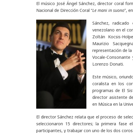
El músico José Ángel Sánchez, director coral fo
Nacional de Dirección Coral “
Le mani in suono
”, e
Sánchez, radicado 
venezolano en el co
Zoltán Kocsis-Holpe
Maurizio Sacquegna 
representación de la
Vocale-Consonante y 
Lorenzo Donati.
Este músico, oriundo
coralista en los c
programas de El Sis
director asistente d
en Música en la Univ
El director Sánchez relata que el proceso de selec
seleccionaron 15 directores; la primera fase e
participantes, y trabajar con uno de los dos coro