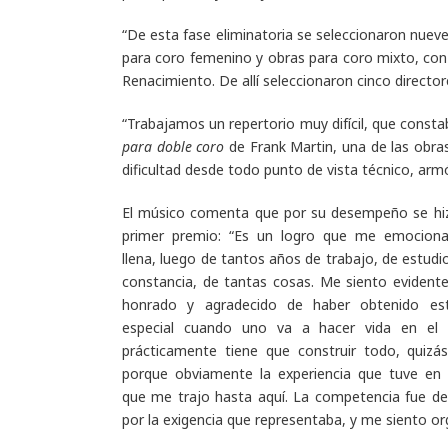
“De esta fase eliminatoria se seleccionaron nueve 
para coro femenino y obras para coro mixto, con 
Renacimiento. De allí seleccionaron cinco directore
“Trabajamos un repertorio muy difícil, que const
para doble coro
de Frank Martin, una de las obra
dificultad desde todo punto de vista técnico, armó
El músico comenta que por su desempeño se hi
primer premio: “Es un logro que me emocion
llena, luego de tantos años de trabajo, de estudio,
constancia, de tantas cosas. Me siento evident
honrado y agradecido de haber obtenido est
especial cuando uno va a hacer vida en el e
prácticamente tiene que construir todo, quizá
porque obviamente la experiencia que tuve en 
que me trajo hasta aquí. La competencia fue de 
por la exigencia que representaba, y me siento o