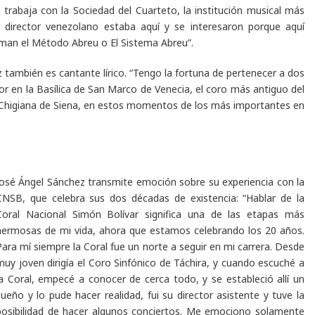
 trabaja con la Sociedad del Cuarteto, la institución musical más
un director venezolano estaba aquí y se interesaron porque aquí
aman el Método Abreu o El Sistema Abreu”.
 también es cantante lírico. “Tengo la fortuna de pertenecer a dos
r en la Basílica de San Marco de Venecia, el coro más antiguo del
 Chigiana de Siena, en estos momentos de los más importantes en
José Ángel Sánchez transmite emoción sobre su experiencia con la
CNSB, que celebra sus dos décadas de existencia: “Hablar de la
Coral Nacional Simón Bolívar significa una de las etapas más
hermosas de mi vida, ahora que estamos celebrando los 20 años.
Para mí siempre la Coral fue un norte a seguir en mi carrera. Desde
muy joven dirigía el Coro Sinfónico de Táchira, y cuando escuché a
la Coral, empecé a conocer de cerca todo, y se estableció allí un
sueño y lo pude hacer realidad, fui su director asistente y tuve la
posibilidad de hacer algunos conciertos. Me emociono solamente