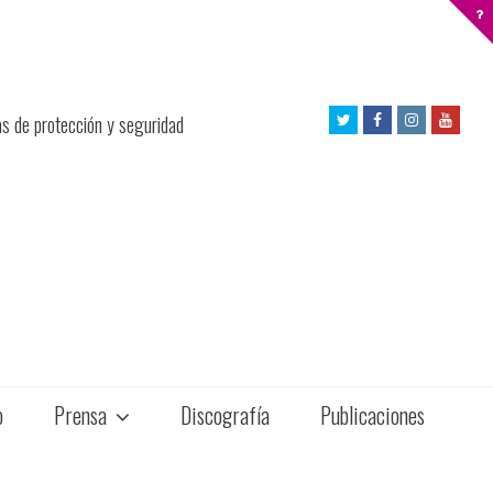
Twitter
Facebook
Instagram
Yout
as de protección y seguridad
Profile
Profile
Profile
Profil
o
Prensa
Discografía
Publicaciones