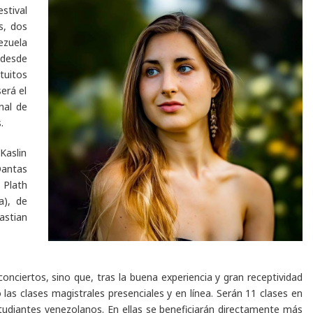
tival
s, dos
ezuela
 desde
tuitos
será el
nal de
.
 Kaslin
Dantas
Plath
a), de
astian
conciertos, sino que, tras la buena experiencia y gran receptividad
o las
clases magistrales
presenciales y en línea. Serán 11 clases en
studiantes venezolanos. En ellas se beneficiarán directamente más