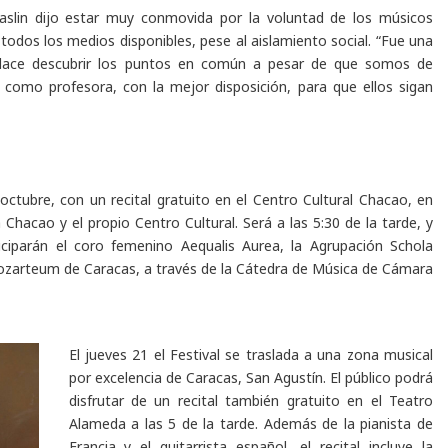
slin dijo estar muy conmovida por la voluntad de los músicos
todos los medios disponibles, pese al aislamiento social. “Fue una
place descubrir los puntos en común a pesar de que somos de
 como profesora, con la mejor disposición, para que ellos sigan
octubre
, con un recital gratuito en el Centro Cultural Chacao, en
 Chacao y el propio Centro Cultural. Será a las 5:30 de la tarde, y
ciparán el coro femenino Aequalis Aurea, la Agrupación Schola
ozarteum de Caracas, a través de la Cátedra de Música de Cámara
El
jueves 21
el Festival se traslada a una zona musical
por excelencia de Caracas, San Agustín. El público podrá
disfrutar de un recital también gratuito en el Teatro
Alameda a las 5 de la tarde. Además de la pianista de
Francia y el guitarrista español, el recital incluye la