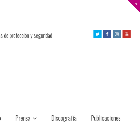
Twitter
Facebook
Instagram
Yout
as de protección y seguridad
Profile
Profile
Profile
Profil
o
Prensa
Discografía
Publicaciones