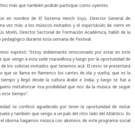
uchos más que también podrán participar como oyentes.
aron en nombre de El Sistema Herich Sojo, Director General de
 una vez más a los músicos invitados y el espectáculo de cierre en
ús Morín, Director Sectorial de Formación Académica, habló de la
io pedagógico durante esta semana de Festival.
reno expresó: “Estoy doblemente emocionado por estar en este
ez que vengo a esta sede maravillosa y luego por la oportunidad de
 de los solistas invitados que tenemos acá. El resto se presentará
so que se llama en flamenco los cantes de ida y vuelta, que es la
empo y llegó desde la cultura árabe e India, y luego se fue a
uiero metaforizar esa posibilidad que nos da la música de seguir
 este tiempo”.
güedad se confesó agradecido por tener la oportunidad de visitar
zuela y también que vengo a un país del otro lado del Atlántico. Es
r el idioma hagamos música con alumnos de este programa social