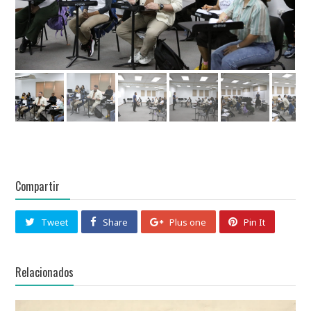
Compartir
Tweet
Share
Plus one
Pin It
Relacionados