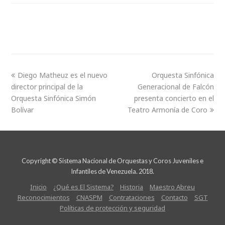
Diego Matheuz es el nuevo
Orquesta Sinfónica
director principal de la
Generacional de Falcón
Orquesta Sinfónica Simón
presenta concierto en el
Bolívar
Teatro Armonía de Coro
Copyright © Sistema Nacional de Orquestas y Coros Juveniles e
Infantiles de Venezuela. 2018.
Inicio
¿Qué es El Sistema?
Historia
Maestro Abreu
Reconocimientos
CNASPM
Contrataciones
Contacto
SGT
Políticas de protección y seguridad