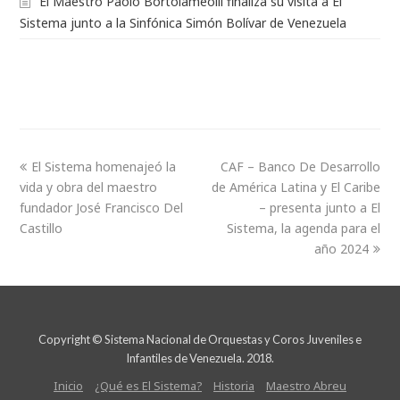
El Maestro Paolo Bortolameolli finaliza su visita a El
Sistema junto a la Sinfónica Simón Bolívar de Venezuela
El Sistema homenajeó la
CAF – Banco De Desarrollo
vida y obra del maestro
de América Latina y El Caribe
fundador José Francisco Del
– presenta junto a El
Castillo
Sistema, la agenda para el
año 2024
Copyright © Sistema Nacional de Orquestas y Coros Juveniles e
Infantiles de Venezuela. 2018.
Inicio
¿Qué es El Sistema?
Historia
Maestro Abreu