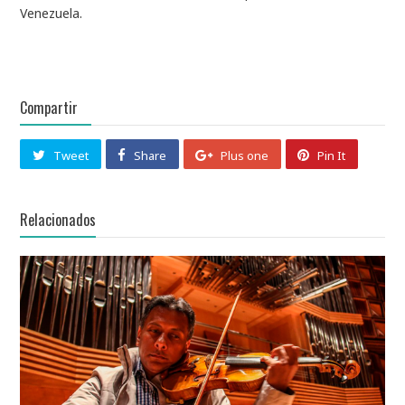
Venezuela.
Compartir
Tweet
Share
Plus one
Pin It
Relacionados