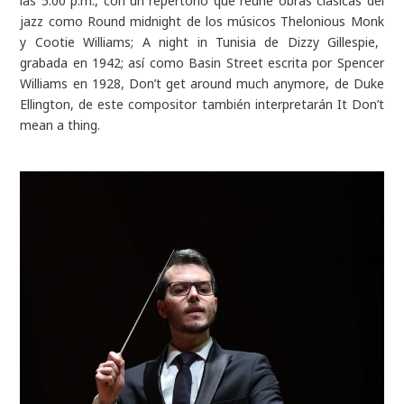
las 5:00 p.m., con un repertorio que reúne obras clásicas del
jazz como Round
midnight
de los músicos
Thelonious
Monk
y
Cootie
Williams; A
night
in
Tunisia
de
Dizzy
Gillespie,
grabada en 1942; así como
Basin
Street escrita por Spencer
Williams en 1928,
Don’t
get
around
much
anymore
, de Duke
Ellington, de este compositor también interpretarán
It
Don’t
mean a
thing
.