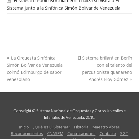
El Maestro Paolo Bortolameolli finaliza su visita a El
Sistema junto a la Sinfónica Simón Bolívar de Venezuela
La Orquesta Sinfónica
El Sistema brillará en Berlín
Simón Bolívar de Venezuela
con el talento del
colmó Edimburgo de sabor
percusionista guanareño
venezolano
Andrés Eloy Gómez
Copyright © Sistema Nacional de Orquestas y Coros Juveniles e
Infantiles de Venezuela. 2018.
Inicio
¿Qué es El Sistema?
Historia
Maestro Abreu
Reconocimientos
CNASPM
Contrataciones
Contacto
SGT