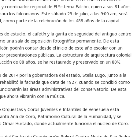
 y coordinador regional de El Sistema Falcón, quien a sus 81 años
a los falconianos. Este sábado 25 de julio, a las 9:00 am, será
, como parte de la celebración de los 488 años de la capital.
de estudio, el cafetín y la garita de seguridad del antiguo centro
omo una sala de exposición fotográfica permanente. De esta
lcón podrán contar desde el inicio de este año escolar con un
zar presentaciones públicas. La estructura de arquitectura colonial
rucción de 88 años, se ha restaurado y preservado en un 80%.
o de 2014 por la gobernadora del estado, Stella Lugo, junto a la
se rehabilitó la fachada que data de 1927, cuando se concibió como
 funcionarán las áreas administrativas del conservatorio. De esta
ue ahora vibrarán con la música.
 Orquestas y Coros Juveniles e Infantiles de Venezuela está
 Santa Ana de Coro, Patrimonio Cultural de la Humanidad, y se
ro Omar Hurtado, donde actualmente funciona el núcleo de Coro.
das del Centro de Coordinación Policial Centro Norte de San Pedro