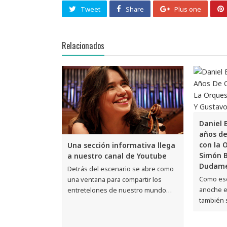
Tweet
Share
Plus one
Relacionados
Daniel 
años de
con la 
Una sección informativa llega
Simón B
a nuestro canal de Youtube
Dudame
Detrás del escenario se abre como
Como ese
una ventana para compartir los
anoche el
entretelones de nuestro mundo…
también 