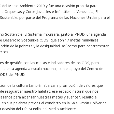
al del Medio Ambiente 2019 y fue una ocasión propicia para
e Orquestas y Coros Juveniles e Infantiles de Venezuela, El
stenible, por parte del Programa de las Naciones Unidas para el
no Sostenible, El Sistema impulsará, junto al PNUD, una agenda
 de Desarrollo Sostenible (ODS) que son 17 metas mundiales
ucción de la pobreza y la desigualdad, así como para contrarrestar
ectos.
res de gestión con las metas e indicadores de los ODS, para
 de esta agenda a escala nacional, con el apoyo del Centro de
 ODS del PNUD.
ión de la cultura también abarca la promoción de valores que
a de resguardar nuestro hábitat, ese espacio natural que nos
cesarios para alcanzar nuestras metas y sueños”, resaltó el
en sus palabras previas al concierto en la Sala Simón Bolívar del
en ocasión del Día Mundial del Medio Ambiente.