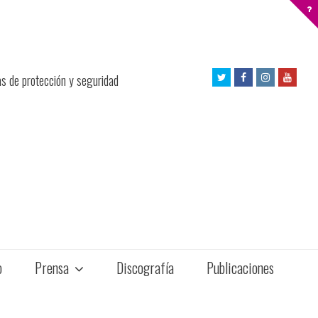
Twitter
Facebook
Instagram
Yout
as de protección y seguridad
Profile
Profile
Profile
Profil
o
Prensa
Discografía
Publicaciones