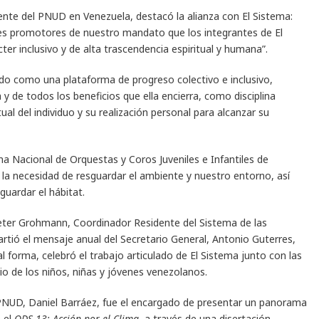
ente del PNUD en Venezuela, destacó la alianza con El Sistema:
s promotores de nuestro mandato que los integrantes de El
r inclusivo y de alta trascendencia espiritual y humana”.
do como una plataforma de progreso colectivo e inclusivo,
y de todos los beneficios que ella encierra, como disciplina
itual del individuo y su realización personal para alcanzar su
ma Nacional de Orquestas y Coros Juveniles e Infantiles de
 la necesidad de resguardar el ambiente y nuestro entorno, así
uardar el hábitat.
Peter Grohmann, Coordinador Residente del Sistema de las
tió el mensaje anual del Secretario General, Antonio Guterres,
forma, celebró el trabajo articulado de El Sistema junto con las
io de los niños, niñas y jóvenes venezolanos.
PNUD, Daniel Barráez, fue el encargado de presentar un panorama
 el
ODS 13: Acción por el Clima
, a través de una disertación