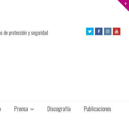
Twitter
Facebook
Instagram
Yout
as de protección y seguridad
Profile
Profile
Profile
Profil
o
Prensa
Discografía
Publicaciones