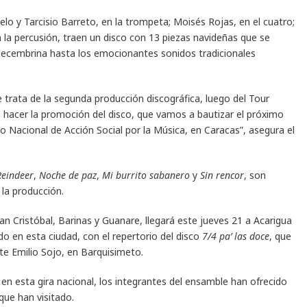
elo y Tarcisio Barreto, en la trompeta; Moisés Rojas, en el cuatro;
 la percusión, traen un disco con 13 piezas navideñas que se
decembrina hasta los emocionantes sonidos tradicionales
trata de la segunda producción discográfica, luego del Tour
 hacer la promoción del disco, que vamos a bautizar el próximo
o Nacional de Acción Social por la Música, en Caracas”, asegura el
Reindeer
,
Noche de paz
,
Mi burrito sabanero
y
Sin rencor
, son
la producción.
an Cristóbal, Barinas y Guanare, llegará este jueves 21 a Acarigua
do en esta ciudad, con el repertorio del disco
7/4 pa’ las doce
, que
te Emilio Sojo, en Barquisimeto.
n esta gira nacional, los integrantes del ensamble han ofrecido
que han visitado.