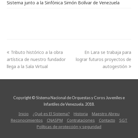
Sistema junto a la Sinfónica Simón Bolívar de Venezuela
Tributo histórico a la obra
En Lara se trabaja para
artística de nuestro fundador
lograr futuros proyectos de
llega a la Sala Virtual
autogestión
Copyright © Sistema Nacional de Orquestas y Coros Juveniles e
Infantiles de Venezuela. 2018.
Inicio
¿Qué es El Sistema?
Historia
Maestro Abreu
Reconocimientos
CNASPM
Contrataciones
Contacto
SGT
Políticas de protección y seguridad