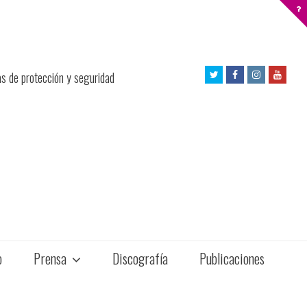
Twitter
Facebook
Instagram
Yout
as de protección y seguridad
Profile
Profile
Profile
Profil
o
Prensa
Discografía
Publicaciones