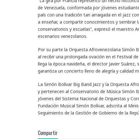
“La gira por Francia representó un hecho históric
de Venezuela, conformada por jóvenes estudiantes 
país con una tradición tan arraigada en el jazz c
a enseñar, a compartir conocimientos y sembrar la 
conservatorios y escuelas”, expresó el maestro A
escenarios venezolanos.
Por su parte la Orquesta Afrovenezolana Simón B
al recibir una prolongada ovación en el Festival 
llega la época navideña, el director Javier Suárez,
garantiza un concierto lleno de alegría y calidad m
La Simón Bolívar Big Band Jazz y la Orquesta Af
y pertenecen al Conservatorio de Música Simón Bol
jóvenes del Sistema Nacional de Orquestas y Coros
Fundación Musical Simón Bolívar, adscrita al Mini
Seguimiento de la Gestión de Gobierno de la Repú
Compartir