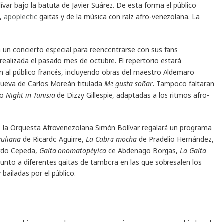
ar bajo la batuta de Javier Suárez. De esta forma el público
z,
apoplectic
gaitas y de la música con raíz afro-venezolana. La
á un concierto especial para reencontrarse con sus fans
 realizada el pasado mes de octubre. El repertorio estará
al público francés, incluyendo obras del maestro Aldemaro
nueva de Carlos Moreán titulada
Me gusta soñar
. Tampoco faltaran
 o
Night in Tunisia
de Dizzy Gillespie, adaptadas a los ritmos afro-
 la Orquesta Afrovenezolana Simón Bolívar regalará un programa
zuliana
de Ricardo Aguirre,
La Cabra mocha
de Pradelio Hernández,
rdo Cepeda,
Gaita onomatopéyica
de Abdenago Borgas,
La Gaita
unto a diferentes gaitas de tambora en las que sobresalen los
bailadas por el público.