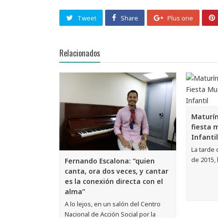
Tweet
Share
Plus one
Relacionados
Maturín
fiesta 
Infantil
La tarde 
de 2015, 
Fernando Escalona: “quien
canta, ora dos veces, y cantar
es la conexión directa con el
alma”
A lo lejos, en un salón del Centro
Nacional de Acción Social por la