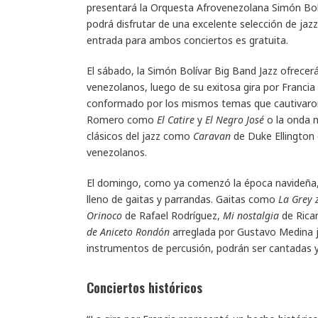
presentará la Orquesta Afrovenezolana Simón Bolív
podrá disfrutar de una excelente selección de jaz
entrada para ambos conciertos es gratuita.
El sábado, la Simón Bolívar Big Band Jazz ofrecer
venezolanos, luego de su exitosa gira por Francia
conformado por los mismos temas que cautivaron 
Romero como
El Catire
y
El Negro José
o la onda 
clásicos del jazz como
Caravan
de Duke Ellington
venezolanos.
El domingo, como ya comenzó la época navideña,
lleno de gaitas y parrandas. Gaitas como
La Grey 
Orinoco
de Rafael Rodríguez,
Mi nostalgia
de Rica
de Aniceto Rondón
arreglada por Gustavo Medina j
instrumentos de percusión, podrán ser cantadas y 
Conciertos históricos