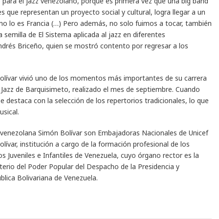
o para el jazz venezolano, porque es primera vez que una big band
que representan un proyecto social y cultural, logra llegar a un
omo lo es Francia (…) Pero además, no solo fuimos a tocar, también
semilla de El Sistema aplicada al jazz en diferentes
ndrés Briceño, quien se mostró contento por regresar a los
olívar vivió uno de los momentos más importantes de su carrera
de Jazz de Barquisimeto, realizado el mes de septiembre. Cuando
 se destaca con la selección de los repertorios tradicionales, lo que
usical.
rovenezolana Simón Bolívar son Embajadoras Nacionales de Unicef
ívar, institución a cargo de la formación profesional de los
 Juveniles e Infantiles de Venezuela, cuyo órgano rector es la
sterio del Poder Popular del Despacho de la Presidencia y
blica Bolivariana de Venezuela.