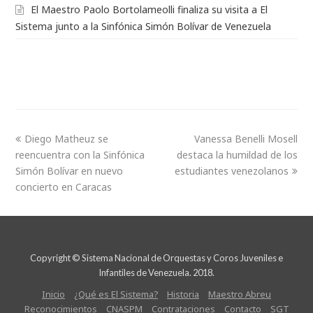
El Maestro Paolo Bortolameolli finaliza su visita a El
Sistema junto a la Sinfónica Simón Bolívar de Venezuela
Diego Matheuz se
Vanessa Benelli Mosell
reencuentra con la Sinfónica
destaca la humildad de los
Simón Bolívar en nuevo
estudiantes venezolanos
concierto en Caracas
Copyright © Sistema Nacional de Orquestas y Coros Juveniles e
Infantiles de Venezuela. 2018.
Inicio
¿Qué es El Sistema?
Historia
Maestro Abreu
Reconocimientos
CNASPM
Contrataciones
Contacto
SGT