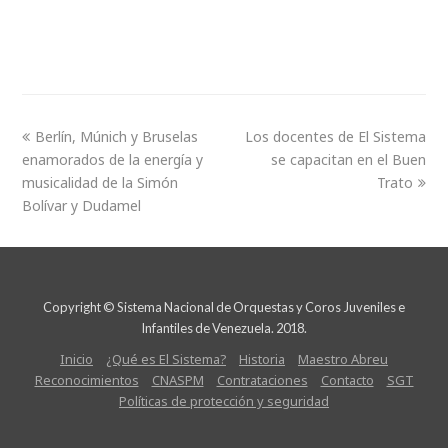
Berlín, Múnich y Bruselas
Los docentes de El Sistema
enamorados de la energía y
se capacitan en el Buen
musicalidad de la Simón
Trato
Bolívar y Dudamel
Copyright © Sistema Nacional de Orquestas y Coros Juveniles e
Infantiles de Venezuela. 2018.
Inicio
¿Qué es El Sistema?
Historia
Maestro Abreu
Reconocimientos
CNASPM
Contrataciones
Contacto
SGT
Políticas de protección y seguridad