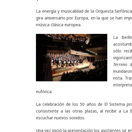
La energía y musicalidad de la Orquesta Sinfónic
gira aniversario por Europa, en la que se han im
música clásica europea.
La Berlí
acostumb
sólo rec
vigorizan
Terreno
d
inundaro
nota. Tra
interpre
eufórica.
La celebración de los 50 años de El Sistema pro
consistente a las otras plazas, al recibir a L
escuchar nuevos sonidos.
Una vez inició la presentación los asistentes se 