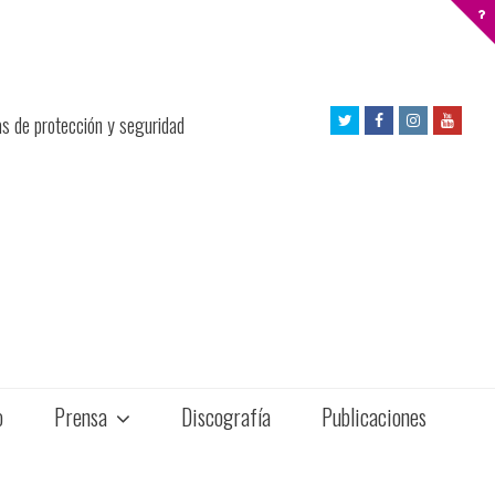
Twitter
Facebook
Instagram
Yout
as de protección y seguridad
Profile
Profile
Profile
Profil
o
Prensa
Discografía
Publicaciones