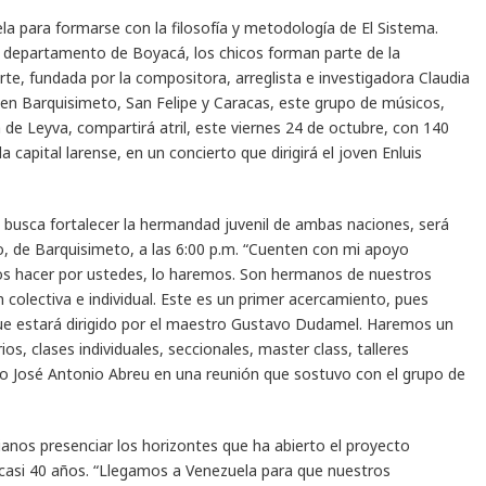
a para formarse con la filosofía y metodología de El Sistema.
el departamento de Boyacá, los chicos forman parte de la
urte, fundada por la compositora, arreglista e investigadora Claudia
en Barquisimeto, San Felipe y Caracas, este grupo de músicos,
de Leyva, compartirá atril, este viernes 24 de octubre, con 140
 capital larense, en un concierto que dirigirá el joven Enluis
e busca fortalecer la hermandad juvenil de ambas naciones, será
no, de Barquisimeto, a las 6:00 p.m. “Cuenten con mi apoyo
os hacer por ustedes, lo haremos. Son hermanos de nuestros
olectiva e individual. Este es un primer acercamiento, pues
que estará dirigido por el maestro Gustavo Dudamel. Haremos un
, clases individuales, seccionales, master class, talleres
tro José Antonio Abreu en una reunión que sostuvo con el grupo de
anos presenciar los horizontes que ha abierto el proyecto
casi 40 años. “Llegamos a Venezuela para que nuestros