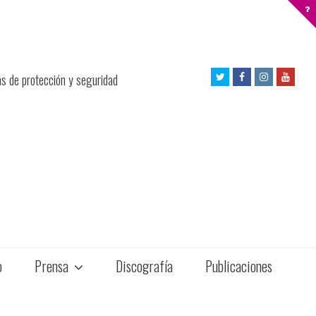
Twitter
Facebook
Instagram
Yout
as de protección y seguridad
Profile
Profile
Profile
Profil
o
Prensa
Discografía
Publicaciones