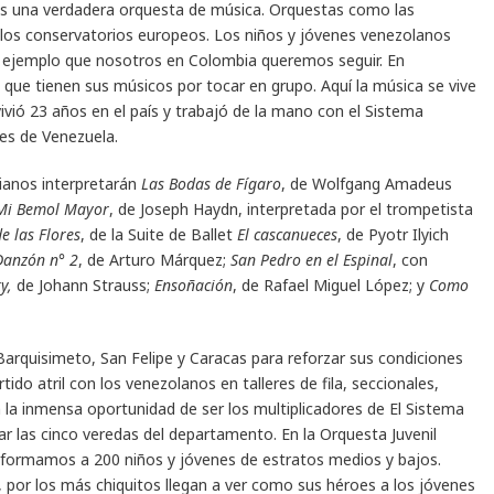
es una verdadera orquesta de música. Orquestas como las
 los conservatorios europeos. Los niños y jóvenes venezolanos
l ejemplo que nosotros en Colombia queremos seguir. En
que tienen sus músicos por tocar en grupo. Aquí la música se vive
ivió 23 años en el país y trabajó de la mano con el Sistema
les de Venezuela.
ianos interpretarán
Las Bodas de Fígaro
, de Wolfgang Amadeus
 Mi Bemol Mayor
, de Joseph Haydn, interpretada por el trompetista
de las Flores
, de la Suite de Ballet
El cascanueces
, de Pyotr Ilyich
Danzón n° 2
, de Arturo Márquez;
San Pedro en el Espinal
, con
y,
de Johann Strauss;
Ensoñación
, de Rafael Miguel López; y
Como
arquisimeto, San Felipe y Caracas para reforzar sus condiciones
tido atril con los venezolanos en talleres de fila, seccionales,
 la inmensa oportunidad de ser los multiplicadores de El Sistema
ar las cinco veredas del departamento. En la Orquesta Juvenil
z, formamos a 200 niños y jóvenes de estratos medios y bajos.
por los más chiquitos llegan a ver como sus héroes a los jóvenes