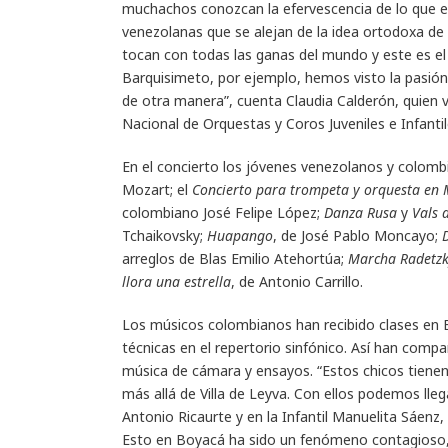
muchachos conozcan la efervescencia de lo que 
venezolanas que se alejan de la idea ortodoxa de
tocan con todas las ganas del mundo y este es e
Barquisimeto, por ejemplo, hemos visto la pasión 
de otra manera”, cuenta Claudia Calderón, quien v
Nacional de Orquestas y Coros Juveniles e Infanti
En el concierto los jóvenes venezolanos y colomb
Mozart; el
Concierto para trompeta y orquesta en
colombiano José Felipe López;
Danza Rusa
y
Vals 
Tchaikovsky;
Huapango
, de José Pablo Moncayo;
arreglos de Blas Emilio Atehortúa;
Marcha Radetzk
llora una estrella
, de Antonio Carrillo.
Los músicos colombianos han recibido clases en B
técnicas en el repertorio sinfónico. Así han compar
música de cámara y ensayos. “Estos chicos tienen
más allá de Villa de Leyva. Con ellos podemos lleg
Antonio Ricaurte y en la Infantil Manuelita Sáen
Esto en Boyacá ha sido un fenómeno contagioso, 