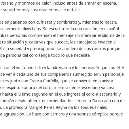
o verano y morimos de calor, incluso antes de entrar en escena,
ue soportemos y casi olvidemos ese detalle.
s en parisinos con cuffietta y sombreros y, mientras lo hacen,
cularmente divertidas. Se escucha toda una oración en español
 ambas personas comprenden el mensaje sin manejar el idioma de la
esta situación y, cada vez que sucede, las carcajadas invaden el
Ahí la seriedad y preocupación se apodera de sus rostros porque
da persona del coro tenga todo lo que necesite.
 con el vestuario listo y la adrenalina y los nervios llegan con él. A
ón de ver a cada uno de tus compañeros sumergido en un personaje
ales junto con Franca Ciarfella, que se convierte en pianista
el espíritu sonoro del coro, mientras en el escenario ya casi
a hasta el último segundo en el que ingresa el coro a escenario y
la función desde afuera, encomendando siempre a Dios cada una de
o. La profesora Margot Parés Reyna da los toques finales
e la agrupación. Lo hace con esmero y una sonrisa cómplice porque