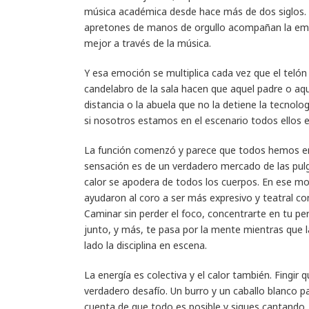
música académica desde hace más de dos siglos. 
apretones de manos de orgullo acompañan la emoc
mejor a través de la música.
Y esa emoción se multiplica cada vez que el teló
candelabro de la sala hacen que aquel padre o aq
distancia o la abuela que no la detiene la tecnolog
si nosotros estamos en el escenario todos ellos 
La función comenzó y parece que todos hemos eng
sensación es de un verdadero mercado de las pulg
calor se apodera de todos los cuerpos. En ese m
ayudaron al coro a ser más expresivo y teatral c
Caminar sin perder el foco, concentrarte en tu per
junto, y más, te pasa por la mente mientras que la
lado la disciplina en escena.
La energía es colectiva y el calor también. Fingir
verdadero desafío. Un burro y un caballo blanco p
cuenta de que todo es posible y sigues cantando.