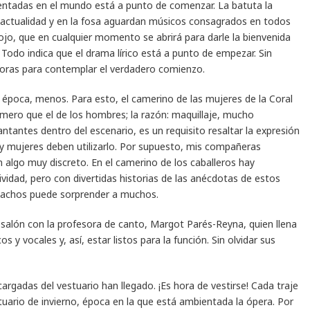
entadas en el mundo está a punto de comenzar. La batuta la
a actualidad y en la fosa aguardan músicos consagrados en todos
rojo, que en cualquier momento se abrirá para darle la bienvenida
Todo indica que el drama lírico está a punto de empezar. Sin
oras para contemplar el verdadero comienzo.
a época, menos. Para esto, el camerino de las mujeres de la Coral
rimero que el de los hombres; la razón: maquillaje, mucho
 cantantes dentro del escenario, es un requisito resaltar la expresión
s y mujeres deben utilizarlo. Por supuesto, mis compañeras
 algo muy discreto. En el camerino de los caballeros hay
dad, pero con divertidas historias de las anécdotas de estos
chachos puede sorprender a muchos.
salón con la profesora de canto, Margot Parés-Reyna, quien llena
s y vocales y, así, estar listos para la función. Sin olvidar sus
argadas del vestuario han llegado. ¡Es hora de vestirse! Cada traje
ario de invierno, época en la que está ambientada la ópera. Por