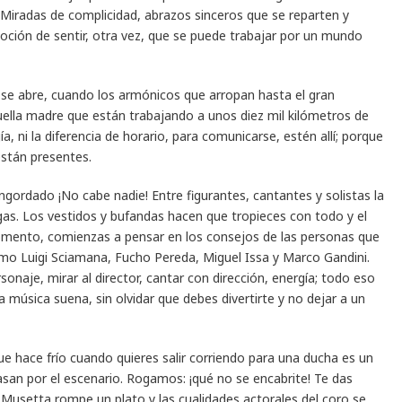
Miradas de complicidad, abrazos sinceros que se reparten y
ión de sentir, otra vez, que se puede trabajar por un mundo
n se abre, cuando los armónicos que arropan hasta el gran
uella madre que están trabajando a unos diez mil kilómetros de
ía, ni la diferencia de horario, para comunicarse, estén allí; porque
están presentes.
ordado ¡No cabe nadie! Entre figurantes, cantantes y solistas la
as. Los vestidos y bufandas hacen que tropieces con todo y el
omento, comienzas a pensar en los consejos de las personas que
omo Luigi Sciamana, Fucho Pereda, Miguel Issa y Marco Gandini.
sonaje, mirar al director, cantar con dirección, energía; todo eso
 música suena, sin olvidar que debes divertirte y no dejar a un
 que hace frío cuando quieres salir corriendo para una ducha es un
asan por el escenario. Rogamos: ¡qué no se encabrite! Te das
 Musetta rompe un plato y las cualidades actorales del coro se