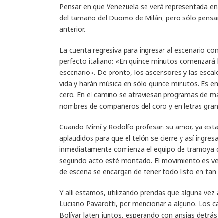
Pensar en que Venezuela se verá representada e
del tamaño del Duomo de Milán, pero sólo pensar 
anterior.
La cuenta regresiva para ingresar al escenario co
perfecto italiano: «En quince minutos comenzará la
escenario». De pronto, los ascensores y las esca
vida y harán música en sólo quince minutos. Es em
cero. En el camino se atraviesan programas de man
nombres de compañeros del coro y en letras gran
Cuando Mimí y Rodolfo profesan su amor, ya esta
aplaudidos para que el telón se cierre y así ingres
inmediatamente comienza el equipo de tramoya del
segundo acto esté montado. El movimiento es veloz
de escena se encargan de tener todo listo en tan
Y allí estamos, utilizando prendas que alguna vez
Luciano Pavarotti, por mencionar a alguno. Los ca
Bolívar laten juntos, esperando con ansias detrás 