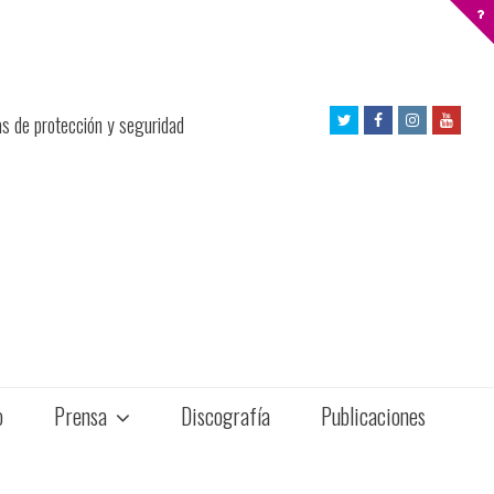
Twitter
Facebook
Instagram
Yout
as de protección y seguridad
Profile
Profile
Profile
Profil
o
Prensa
Discografía
Publicaciones