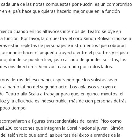
n cada una de las notas compuestas por Puccini es un compromiso
en el país hace que quieras hacerlo mejor que en la función
mienza cuando en los altavoces internos del teatro se oye en
 función. Por favor, la orquesta y el coro Simón Bolívar dirigirse a
leras están repletas de personajes e instrumentos que cobrarán
ocionante hacer el pequeño trayecto entre el piso tres y el piso
o, donde se pueden leer, justo al lado de grandes solistas, los
des mis directores: Venezuela asomada por todos lados.
mos detrás del escenario, esperando que los solistas sean
ar al barrio latino del segundo acto. Los aplausos se oyen e
 Teatro alla Scala a trabajar para que, en quince minutos, el
 y la eficiencia es indescriptible, más de cien personas detrás
 poco tiempo.
 acompañaron a figuras trascendentales del canto lírico como
si 200 corazones que integran la Coral Nacional Juvenil Simón
del telón rojo que abrió las puertas del éxito a grandes de la