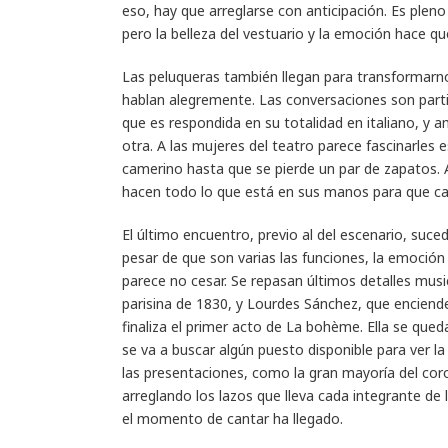
eso, hay que arreglarse con anticipación. Es plen
pero la belleza del vestuario y la emoción hace q
Las peluqueras también llegan para transformarno
hablan alegremente. Las conversaciones son parti
que es respondida en su totalidad en italiano, y
otra. A las mujeres del teatro parece fascinarles 
camerino hasta que se pierde un par de zapatos. 
hacen todo lo que está en sus manos para que ca
El último encuentro, previo al del escenario, sucede
pesar de que son varias las funciones, la emoci
parece no cesar. Se repasan últimos detalles music
parisina de 1830, y Lourdes Sánchez, que enciende 
finaliza el primer acto de La bohème. Ella se qued
se va a buscar algún puesto disponible para ver 
las presentaciones, como la gran mayoría del cor
arreglando los lazos que lleva cada integrante d
el momento de cantar ha llegado.