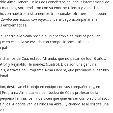
mble Alma Llanera. En los dos conciertos del debut internacional de
 y maracas, sorprendieron con su enorme talento y versatilidad.
la
: con nuestros instrumentos tradicionales ofrecieron un popurrí
l
Zumba que zumba con pajarillo
, para luego acompañar a la
as emblemáticas.
 el Teatro alla Scala recibió a un ensamble de música popular
que en esa sala se escucharon composiciones italianas
 país.
s chamos de Cúa, estado Miranda, que no pasan de los 10 años:
atro) y Reynaldo Hernández (cuatro). Ellos son una genuina
país, a través del Programa Alma Llanera, que promueve el estudio
ional.
ción, destacan el trabajo en equipo con sus compañeros y, en
del Programa Alma Llanera del Núcleo de Cúa y profesor de la
pequeña familia: los niños dicen que quieren ser como su profesor,
ijos. A dónde van los niños va Abreu, y cuando se le solicita una
nos.