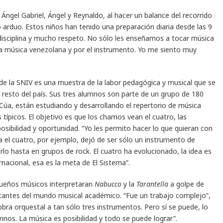
Ángel Gabriel, Ángel y Reynaldo, al hacer un balance del recorrido
jo arduo. Estos niños han tenido una preparación diaria desde las 9
disciplina y mucho respeto. No sólo les enseñamos a tocar música
ra música venezolana y por el instrumento. Yo me siento muy
 de la SNIV es una muestra de la labor pedagógica y musical que se
el resto del país. Sus tres alumnos son parte de un grupo de 180
Cúa, están estudiando y desarrollando el repertorio de música
típicos. El objetivo es que los chamos vean el cuatro, las
osibilidad y oportunidad. “Yo les permito hacer lo que quieran con
 Ya el cuatro, por ejemplo, dejó de ser sólo un instrumento de
o hasta en grupos de rock. El cuatro ha evolucionado, la idea es
rnacional, esa es la meta de El Sistema”.
equeños músicos interpretaran
Nabucco
y la
Tarantella
a golpe de
tantes del mundo musical académico. “Fue un trabajo complejo”,
bra orquestal a tan sólo tres instrumentos. Pero sí se puede, lo
mnos. La música es posibilidad y todo se puede lograr”.