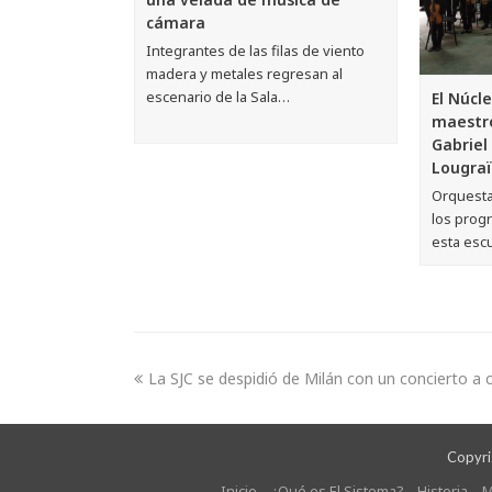
cámara
Integrantes de las filas de viento
madera y metales regresan al
escenario de la Sala…
El Núcle
maestro
Gabriel
Lougra
Orquesta
los prog
esta esc
La SJC se despidió de Milán con un concierto a c
Copyrig
Inicio
¿Qué es El Sistema?
Historia
M