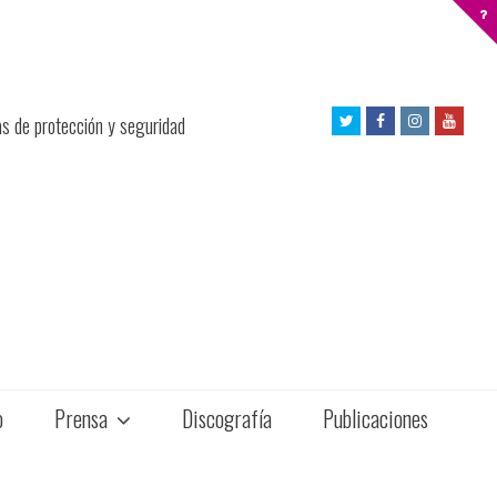
Twitter
Facebook
Instagram
Yout
as de protección y seguridad
Profile
Profile
Profile
Profil
o
Prensa
Discografía
Publicaciones