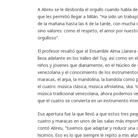
A Abreu se le desborda el orgullo cuando habla de 
que les permitió llegar a Milán. “Ha sido un traba
de la mañana hasta las 6 de la tarde, con mucha 
sino valores: como el respeto, el amor por nuest
orgulloso”.
El profesor resaltó que el Ensamble Alma Llanera
lleva adelante en los Valles del Tuy, así como en 
niños y jóvenes que diariamente, en el Núcleo de 
venezolana y el conocimiento de los instrumentos 
maracas, el arpa, la mandolina, la bandola como p
el cuatro: música clásica, música afrolatina, ska.
música tradicional venezolana, ahora podemos verl
que el cuatro se convierta en un instrumento inte
Esa apertura fue la que llevó a que estos tres p
cuatro y maracas en unos de las salas más impor
contó Abreu, “tuvimos que adaptar y reducir una o
hicimos. Eso es lo que siempre le repito a mis alu