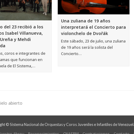
Una zuliana de 19 años
o del 23 recibió a los
interpretará el Concierto para
s Isabel Villanueva,
violonchelo de Dvořák
 Ureña y Mehdi
Este sábado, 23 de julio, una zuliana
ïda
de 19 años será la solista del
s, coros e integrantes de
Concierto…
ramas que funcionan en
uela de El Sistema,…
ielo abierto
ht © Sistema Nacional de Orquestas y Coros Juveniles e Infantiles de Venezuel
aestro Abreu
Reconocimientos
CNASPM
Contrataciones
Contacto