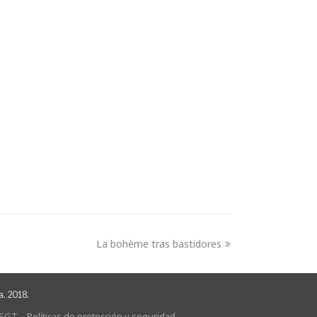
La bohème tras bastidores
a. 2018.
SGT
Políticas de protección y seguridad