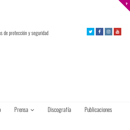
Twitter
Facebook
Instagram
Yout
as de protección y seguridad
Profile
Profile
Profile
Profil
o
Prensa
Discografía
Publicaciones