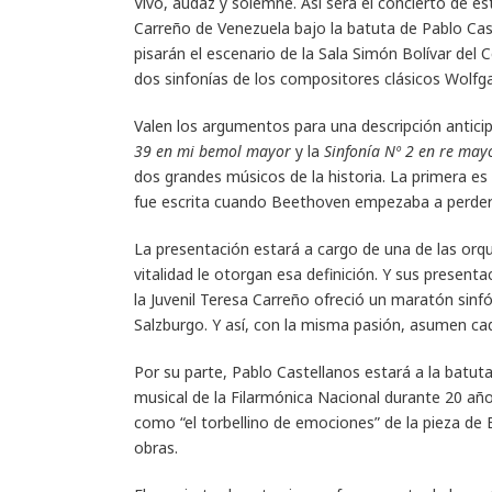
Vivo, audaz y solemne. Así será el concierto de es
Carreño de Venezuela bajo la batuta de Pablo Cast
pisarán el escenario de la Sala Simón Bolívar del 
dos sinfonías de los compositores clásicos Wol
Valen los argumentos para una descripción anticip
39 en mi bemol mayor
y la
Sinfonía Nº 2 en re may
dos grandes músicos de la historia. La primera es
fue escrita cuando Beethoven empezaba a perder 
La presentación estará a cargo de una de las orq
vitalidad le otorgan esa definición. Y sus presen
la Juvenil Teresa Carreño ofreció un maratón sinf
Salzburgo. Y así, con la misma pasión, asumen ca
Por su parte, Pablo Castellanos estará a la batuta
musical de la Filarmónica Nacional durante 20 año
como “el torbellino de emociones” de la pieza de B
obras.