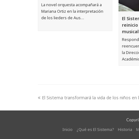
La novel orquesta acompañará a
Mariana Ortiz en la interpretación
de los lieders de Aus…
El Sist
reinici
musical
Respondi
reencuen
la Direcc
Académi
El Sistema transformará la vida de los niños en
Copyrig
Inicio
¿Qué es El Sistema?
Historia
M