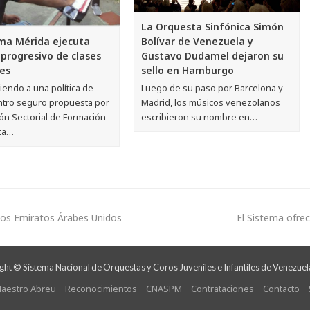
La Orquesta Sinfónica Simón
Bolívar de Venezuela y
ema Mérida ejecuta
Gustavo Dudamel dejaron su
o progresivo de clases
sello en Hamburgo
es
Luego de su paso por Barcelona y
endo a una política de
Madrid, los músicos venezolanos
tro seguro propuesta por
escribieron su nombre en…
ión Sectorial de Formación
ca…
 los Emiratos Árabes Unidos
El Sistema ofre
ht © Sistema Nacional de Orquestas y Coros Juveniles e Infantiles de Venezuel
aestro Abreu
Reconocimientos
CNASPM
Contrataciones
Contacto