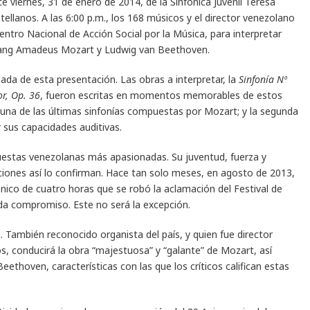
te viernes, 31 de enero de 2014, de la Sinfónica Juvenil Teresa
ellanos. A las 6:00 p.m., los 168 músicos y el director venezolano
Centro Nacional de Acción Social por la Música, para interpretar
fgang Amadeus Mozart y Ludwig van Beethoven.
ada de esta presentación. Las obras a interpretar, la
Sinfonía Nº
or, Op. 36
, fueron escritas en momentos memorables de estos
 una de las últimas sinfonías compuestas por Mozart; y la segunda
sus capacidades auditivas.
uestas venezolanas más apasionadas. Su juventud, fuerza y
taciones así lo confirman. Hace tan solo meses, en agosto de 2013,
ónico de cuatro horas que se robó la aclamación del Festival de
da compromiso. Este no será la excepción.
. También reconocido organista del país, y quien fue director
s, conducirá la obra “majestuosa” y “galante” de Mozart, así
eethoven, características con las que los críticos califican estas