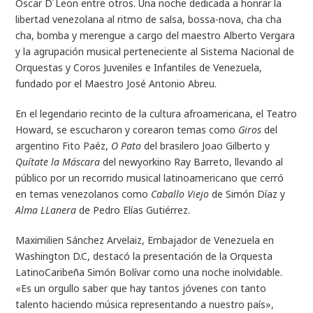
Oscar D´Leon entre otros. Una noche dedicada a honrar la
libertad venezolana al ritmo de salsa, bossa-nova, cha cha
cha, bomba y merengue a cargo del maestro Alberto Vergara
y la agrupación musical perteneciente al Sistema Nacional de
Orquestas y Coros Juveniles e Infantiles de Venezuela,
fundado por el Maestro José Antonio Abreu.
En el legendario recinto de la cultura afroamericana, el Teatro
Howard, se escucharon y corearon temas como
Giros
del
argentino Fito Paéz,
O Pato
del brasilero Joao Gilberto y
Quítate la Máscara
del newyorkino Ray Barreto, llevando al
público por un recorrido musical latinoamericano que cerró
en temas venezolanos como
Caballo Viejo
de Simón Díaz y
Alma LLanera
de Pedro Elías Gutiérrez.
Maximilien Sánchez Arvelaiz, Embajador de Venezuela en
Washington D.C, destacó la presentación de la Orquesta
LatinoCaribeña Simón Bolívar como una noche inolvidable.
«Es un orgullo saber que hay tantos jóvenes con tanto
talento haciendo música representando a nuestro país»,