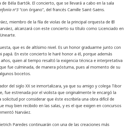
de Béla Bartók. El concierto, que se llevará a cabo en la sala
infonía nº3
“con órgano”, del francés Camille Saint-Saëns.
áez, miembro de la fila de violas de la principal orquesta de
El
arváez, alcanzará con este concierto su título como Licenciado en
 Unearte.
uesta, que es de altísimo nivel. Es un honor graduarme junto con
 papá. En este concierto le haré honor a él, porque además
8 años, quien al tiempo resaltó la exigencia técnica e interpretativa
 que fue culminada, de manera póstuma, pues al momento de su
 algunos bocetos.
ador del siglo XX se inmortalizara, ya que su amigo y colega Tibor
e, fue estrenada por el violista que originalmente le encargó la
solicitud por considerar que éste escribiría una obra difícil de
ue muy bien recibido en las salas, y es el que exigen en concursos
plementó Narváez.
Dietrich Paredes continuarán con una de las creaciones más