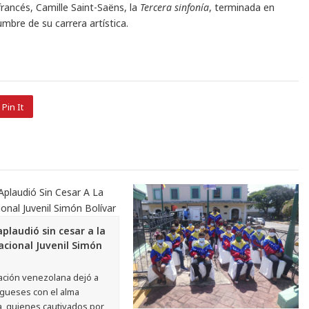
francés, Camille Saint-Saëns, la
Tercera sinfonía
, terminada en
bre de su carrera artística.
Pin It
aplaudió sin cesar a la
acional Juvenil Simón
ación venezolana dejó a
ugueses con el alma
, quienes cautivados por