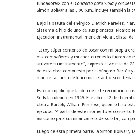
fundadores- con el
Concierto para viola
y orquesta 
Simón Bolívar a las 5:00 p.m., incluye también la
S
Bajo la batuta del enérgico Dietrich Paredes, Narv
Sistema
e hijo de uno de sus pioneros, Ricardo N
Ejecución Instrumental, mención Viola Solista, de
“Estoy súper contento de tocar con mi propia orq
mis compañeros y muchos quienes lo fueron de mi
utilizaré su instrumento”, expresó el violista de 2
de esta obra compuesta por el húngaro Bartók y
muerte -a causa de leucemia- el autor solo tenía
Eso no impidió que la idea de este reconocido cre
Serly la culminó en 1949. Ese año, el 2 de diciembr
obra a Bartók, William Primrose, quien le hizo esta 
ejecutar. “A partir de este momento el concierto f
así como para culminar carrera de solista”, com
Luego de esta primera parte, la Simón Bolívar y 