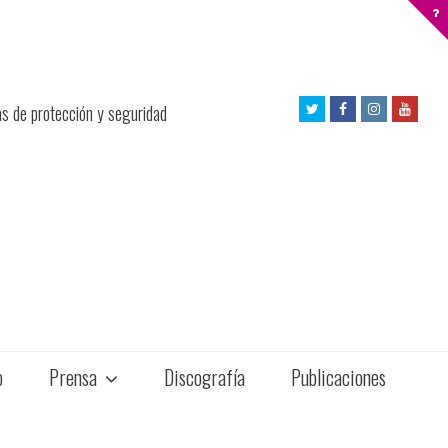
Twitter
Facebook
Instagram
Yout
as de protección y seguridad
Profile
Profile
Profile
Profil
o
Prensa
Discografía
Publicaciones