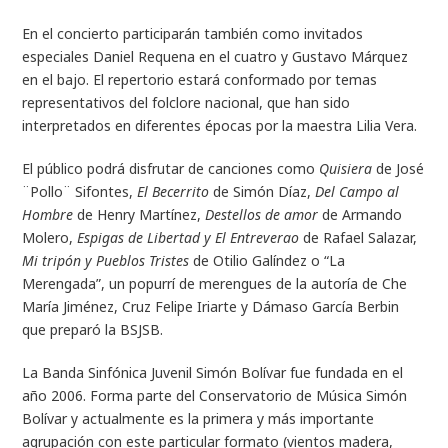
En el concierto participarán también como invitados
especiales Daniel Requena en el cuatro y Gustavo Márquez
en el bajo. El repertorio estará conformado por temas
representativos del folclore nacional, que han sido
interpretados en diferentes épocas por la maestra Lilia Vera.
El público podrá disfrutar de canciones como
Quisiera
de José
¨Pollo¨ Sifontes,
El Becerrito
de Simón Díaz,
Del Campo al
Hombre
de Henry Martínez,
Destellos de amor
de Armando
Molero,
Espigas de Libertad y El Entreverao
de Rafael Salazar,
Mi tripón y Pueblos Tristes
de Otilio Galíndez o “La
Merengada”, un popurrí de merengues de la autoría de Che
María Jiménez, Cruz Felipe Iriarte y Dámaso García Berbin
que preparó la BSJSB.
La Banda Sinfónica Juvenil Simón Bolívar fue fundada en el
año 2006. Forma parte del Conservatorio de Música Simón
Bolívar y actualmente es la primera y más importante
agrupación con este particular formato (vientos madera,